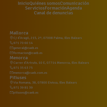
Inicio
Quiénes somos
Comunicación
Servicios
Formación
Agenda
Canal de denuncias
Mallorca
C/ d'Aragó, 215, 2º, 07008 Palma, Illes Balears
971 70 60 14
general@caeb.es
formacion@caeb.es
Menorca
Carrer d'Artrutx, 10 E, 07714 Menorca, Illes Balears
971 35 63 75
menorca@caeb.com.es
Pitiuses
Via Romana, 38, 07800 Eivissa, Illes Balears
971 39 81 39
pitiuses@caeb.es