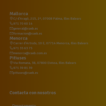
Mallorca
C/ d'Aragó, 215, 2º, 07008 Palma, Illes Balears
971 70 60 14
general@caeb.es
formacion@caeb.es
Menorca
Carrer d'Artrutx, 10 E, 07714 Menorca, Illes Balears
971 35 63 75
menorca@caeb.com.es
Pitiuses
Via Romana, 38, 07800 Eivissa, Illes Balears
971 39 81 39
pitiuses@caeb.es
Contacta con nosotros