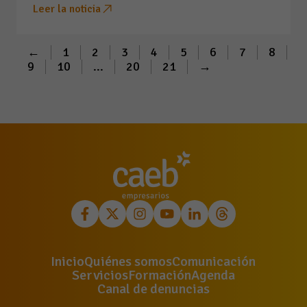
Leer la noticia
←
1
2
3
4
5
6
7
8
9
10
...
20
21
→
Inicio
Quiénes somos
Comunicación
Servicios
Formación
Agenda
Canal de denuncias