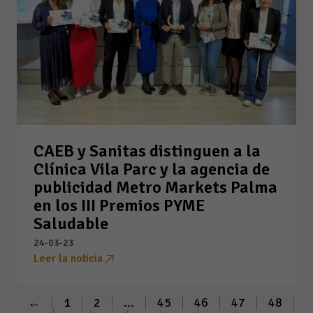
CAEB y Sanitas distinguen a la
Clínica Vila Parc y la agencia de
publicidad Metro Markets Palma
en los III Premios PYME
Saludable
24-03-23
Leer la noticia
←
1
2
...
45
46
47
48