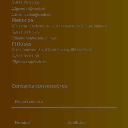
971 70 60 14
general@caeb.es
formacion@caeb.es
Menorca
Carrer d'Artrutx, 10 E, 07714 Menorca, Illes Balears
971 35 63 75
menorca@caeb.com.es
Pitiuses
Via Romana, 38, 07800 Eivissa, Illes Balears
971 39 81 39
pitiuses@caeb.es
Contacta con nosotros