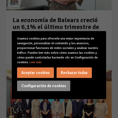
La economía de Balears creció
un 6,1% el último trimestre de
2022, lo que no evitó que siga a
Usamos cookies para ofrecerle una mejor experiencia de
-4,2% del nivel prepandemia
navegación, personalizar el contenido y los anuncios,
30-03-23
proporcionar funciones de redes sociales y analizar nuestro
tráfico. Puedes leer más sobre cómo usamos las cookies y
Leer la noticia
cómo puede controlarlas haciendo clic en Configuración de
cookies.
Leer más
Aceptar cookies
Rechazar todas
Configuración de cookies