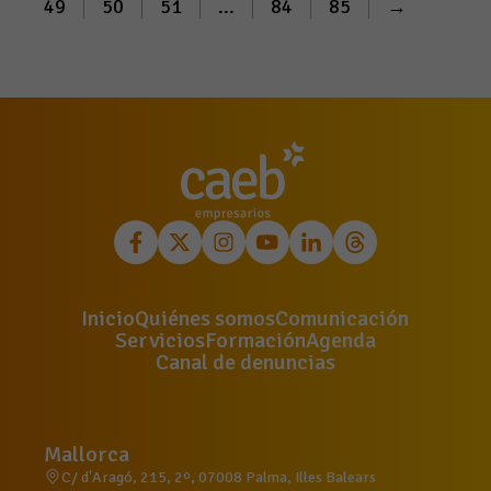
49
50
51
...
84
85
→
Inicio
Quiénes somos
Comunicación
Servicios
Formación
Agenda
Canal de denuncias
Mallorca
C/ d'Aragó, 215, 2º, 07008 Palma, Illes Balears