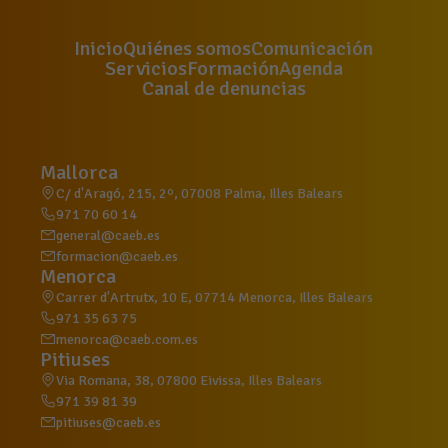
Inicio
Quiénes somos
Comunicación
Servicios
Formación
Agenda
Canal de denuncias
Mallorca
C/ d'Aragó, 215, 2º, 07008 Palma, Illes Balears
971 70 60 14
general@caeb.es
formacion@caeb.es
Menorca
Carrer d'Artrutx, 10 E, 07714 Menorca, Illes Balears
971 35 63 75
menorca@caeb.com.es
Pitiuses
Via Romana, 38, 07800 Eivissa, Illes Balears
971 39 81 39
pitiuses@caeb.es