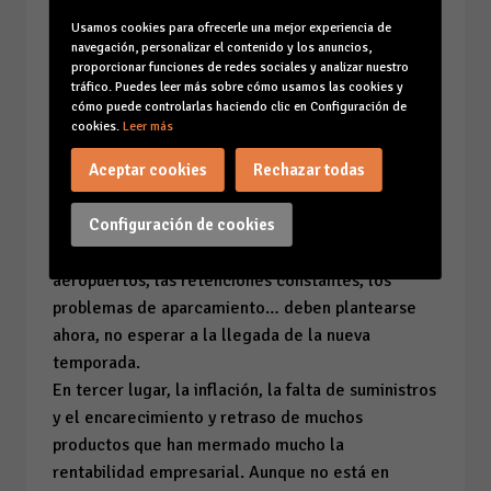
2022, como conocimos durante una jornada ayer
Usamos cookies para ofrecerle una mejor experiencia de
en CAEB. El absentismo merma la productividad
navegación, personalizar el contenido y los anuncios,
empresarial y, en tiempos de crisis o
proporcionar funciones de redes sociales y analizar nuestro
desaceleración, como el actual, suele seguir al
tráfico. Puedes leer más sobre cómo usamos las cookies y
cómo puede controlarlas haciendo clic en Configuración de
alza.
cookies.
Leer más
En segundo lugar, es imprescindible buscar
soluciones a los problemas de movilidad que
Aceptar cookies
Rechazar todas
hemos padecido esta temporada, que afecta tanto
a la imagen que damos como destino como al día
Configuración de cookies
a día de los residentes. Las colas en puertos y
aeropuertos, las retenciones constantes, los
problemas de aparcamiento… deben plantearse
ahora, no esperar a la llegada de la nueva
temporada.
En tercer lugar, la inflación, la falta de suministros
y el encarecimiento y retraso de muchos
productos que han mermado mucho la
rentabilidad empresarial. Aunque no está en