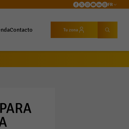
FR
enda
Contacto
Tu zona
 PARA
A