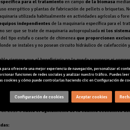
specífica para el tratamiento
en campo
de la biomasa
median
o energético y plantas de fabricación de pellets o briquetas. N
quinaria utilizada habitualmente en actividades agrícolas o fore
 equipos independientes
de la maquinaria específica para el tra
a no ser que se trate de maquinaria autopropulsada
ni los sistem
del tipo estufa o casete de chimenea
que proporcionen exclu
donde se instales y no posean circuito hidráulico de calefacción 
able siempre que el beneficiario no lo pueda recuperar ni compe
de adquisición:
para ofrecerle una mejor experiencia de navegación, personalizar el conte
drán que ejecutar y pagar
entre el día 1 de diciembre de 2014
ha
rcionar funciones de redes sociales y analizar nuestro tráfico. Puedes lee
s cookies y cómo puede controlarlas haciendo clic en Configuración de co
orgamiento, que
no podrá ser superior al 30 de noviembre de 
ables
la adquisición de las instalaciones o equipos mediante leas
miento financiero
en la cual los bienes no sean propiedad del be
Configuración de cookies
Aceptar cookies
Rech
*:
il de 2015 o
hasta el agotamiento de la cuantía económica as
udas: