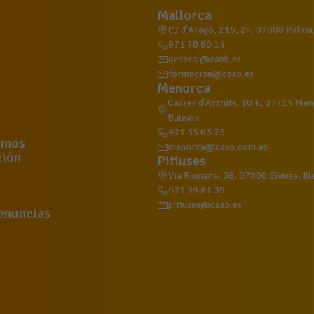
Mallorca
C/ d'Aragó, 215, 2º, 07008 Palma, 
971 70 60 14
general@caeb.es
formacion@caeb.es
Menorca
Carrer d'Artrutx, 10 E, 07714 Meno
Balears
971 35 63 75
omos
menorca@caeb.com.es
ión
Pitiuses
Via Romana, 38, 07800 Eivissa, Ill
971 39 81 39
pitiuses@caeb.es
enuncias