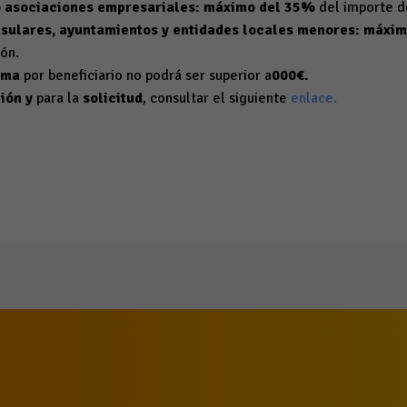
 asociaciones empresariales: máximo del 35%
del importe de
nsulares, ayuntamientos y entidades locales menores: máxi
ión.
ima
por beneficiario no podrá ser superior a
000€.
ión
y
para la
solicitud
, consultar el siguiente
enlace.