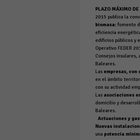
PLAZO MÁXIMO DE P
2015 publica la conv
biomasa:
fomento de
eficiencia energétic
edificios públicos y
Operativo FEDER 20
Consejos insulares,
Baleares.
Las
empresas, con c
en el ámbito territo
con su actividad emp
Las
asociaciones e
domicilio y desarrol
Baleares.
Actuaciones y ga
Nuevas instalacion
una
potencia míni