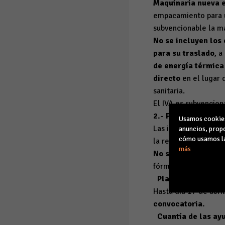
Maquinaria nueva e
empacamiento para us
subvencionable la ma
No se incluyen los
para su traslado
, 
de energía térmica
directo
en el lugar 
sanitaria.
El IVA es subvencion
2.- Periodo y modo 
Usamos cookies 
Las inversiones ten
anuncios, propo
cómo usamos la
la resolución de ot
más
No son subvencion
fórmula de
arrenda
Plazo de solicitud
Hasta día 17 de abr
convocatoria.
Cuantía de las ay