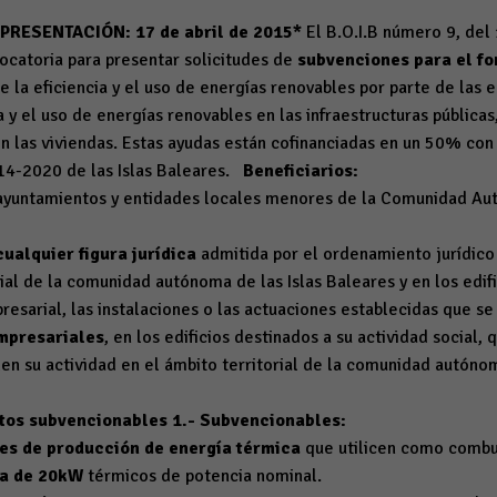
RESENTACIÓN: 17 de abril de 2015*
El B.O.I.B número 9, del
ocatoria para presentar solicitudes de
subvenciones para el fo
 la eficiencia y el uso de energías renovables por parte de las 
a y el uso de energías renovables en las infraestructuras públicas
 en las viviendas. Estas ayudas están cofinanciadas en un 50% co
14-2020 de las Islas Baleares.
Beneficiarios:
 ayuntamientos y entidades locales menores de la Comunidad Aut
ualquier figura jurídica
admitida por el ordenamiento jurídico
rial de la comunidad autónoma de las Islas Baleares y en los edif
resarial, las instalaciones o las actuaciones establecidas que se
mpresariales
, en los edificios destinados a su actividad social,
len su actividad en el ámbito territorial de la comunidad autónom
stos subvencionables
1.- Subvencionables:
es de producción de energía térmica
que utilicen como combu
ma de 20kW
térmicos de potencia nominal.