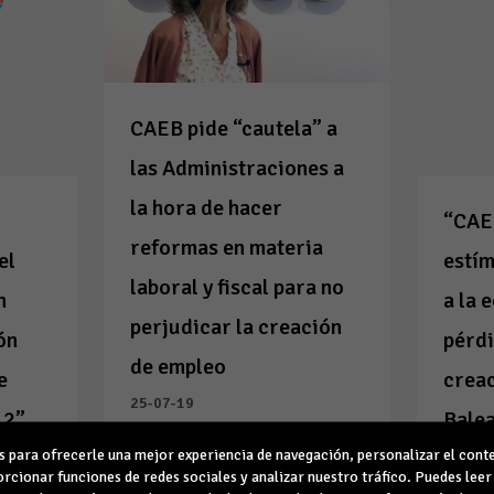
CAEB pide “cautela” a
las Administraciones a
la hora de hacer
“CAE
reformas en materia
el
estím
laboral y fiscal para no
n
a la 
perjudicar la creación
ón
pérdi
de empleo
e
creac
25-07-19
12”
Bale
para ofrecerle una mejor experiencia de navegación, personalizar el conte
02-07-
rcionar funciones de redes sociales y analizar nuestro tráfico. Puedes lee
Leer la noticia
Leer l