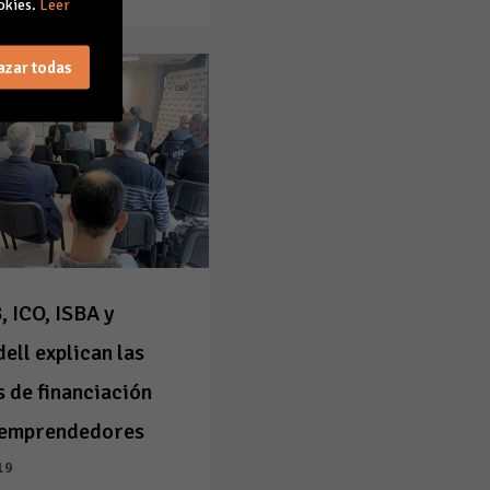
okies.
Leer
azar todas
 ICO, ISBA y
ell explican las
s de financiación
 emprendedores
19