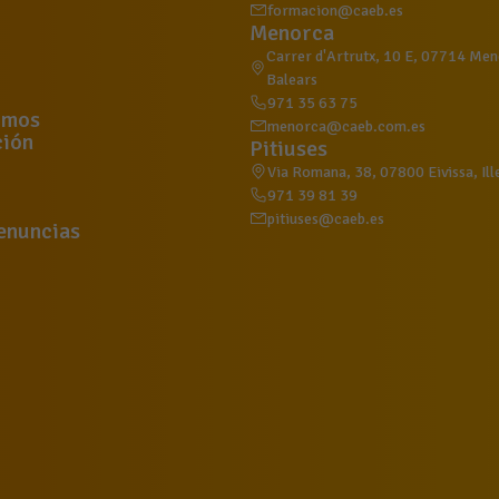
formacion@caeb.es
Menorca
Carrer d'Artrutx, 10 E, 07714 Meno
Balears
971 35 63 75
omos
menorca@caeb.com.es
ión
Pitiuses
Via Romana, 38, 07800 Eivissa, Ill
971 39 81 39
pitiuses@caeb.es
enuncias