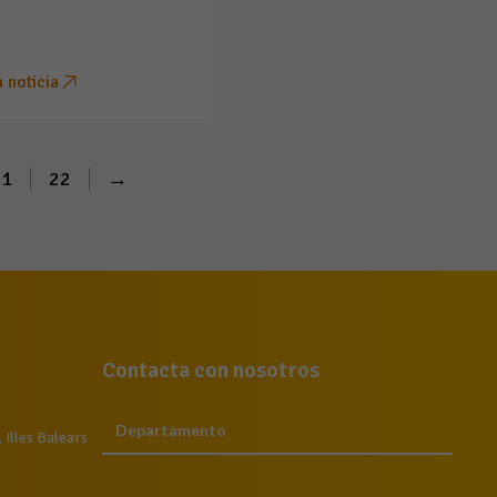
a noticia
21
22
→
Contacta con nosotros
Illes Balears