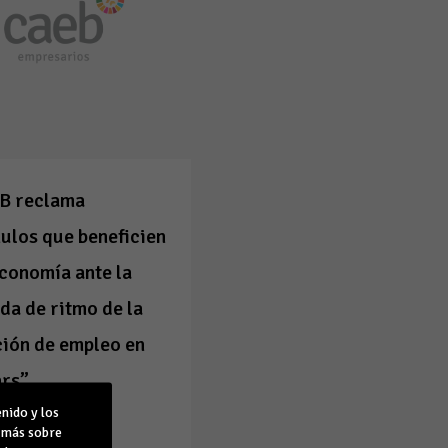
B reclama
ulos que beneficien
economía ante la
da de ritmo de la
ión de empleo en
ars”
nido y los
19
r más sobre
a noticia