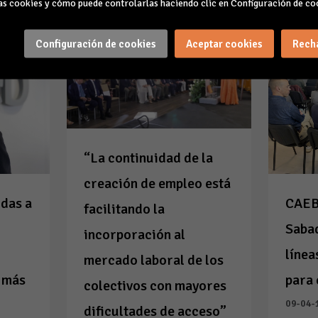
s cookies y cómo puede controlarlas haciendo clic en Configuración de co
Configuración de cookies
Aceptar cookies
Rech
“La continuidad de la
creación de empleo está
CAEB,
das a
facilitando la
Sabad
incorporación al
línea
mercado laboral de los
para
 más
colectivos con mayores
09-04-
dificultades de acceso”