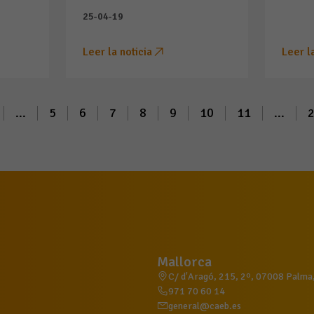
25-04-19
Leer la noticia
Leer l
...
5
6
7
8
9
10
11
...
Mallorca
C/ d'Aragó, 215, 2º, 07008 Palma, 
971 70 60 14
general@caeb.es