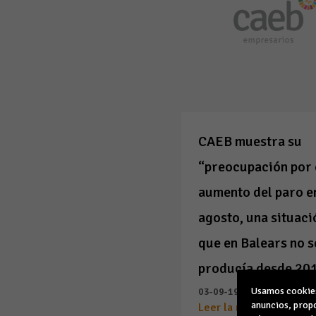
CAEB muestra su
“preocupación por 
aumento del paro e
agosto, una situaci
que en Balears no s
producía desde 20
Usamos cookies 
03-09-19
anuncios, propo
Leer la noticia