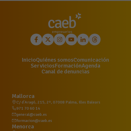
Inicio
Quiénes somos
Comunicación
Servicios
Formación
Agenda
Canal de denuncias
Mallorca
C/ d'Aragó, 215, 2º, 07008 Palma, Illes Balears
971 70 60 14
general@caeb.es
formacion@caeb.es
Menorca