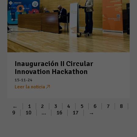
Inauguración II Circular
Innovation Hackathon
15-11-24
Leer la noticia
←
1
2
3
4
5
6
7
8
9
10
...
16
17
→