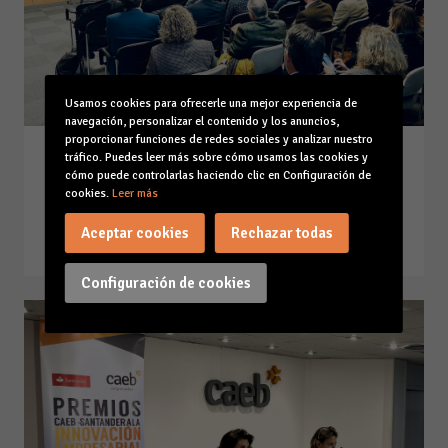
Usamos cookies para ofrecerle una mejor experiencia de
navegación, personalizar el contenido y los anuncios,
proporcionar funciones de redes sociales y analizar nuestro
Intervención Patronato
tráfico. Puedes leer más sobre cómo usamos las cookies y
cómo puede controlarlas haciendo clic en Configuración de
Fundación IMPULSA Balears
cookies.
Leer más
09-12-24
Aceptar cookies
Rechazar todas
Leer la noticia
Configuración de cookies