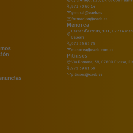
C/ d'Aragó, 215, 2º, 07008 Palma, 
971 70 60 14
general@caeb.es
formacion@caeb.es
Menorca
Carrer d'Artrutx, 10 E, 07714 Meno
Balears
971 35 63 75
omos
menorca@caeb.com.es
ión
Pitiuses
Via Romana, 38, 07800 Eivissa, Ill
971 39 81 39
pitiuses@caeb.es
enuncias