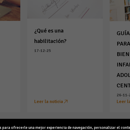
¿Qué es una
GUÍA
habilitación?
PARA
17-12-25
BIEN
INFA
ADOL
CENT
26-11-
Leer la noticia
Leer l
para ofrecerle una mejor experiencia de navegación, personalizar el conte