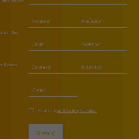
Illes Balears
rca, Illes
es Balears
Acepto la
política de privacidad
Enviar