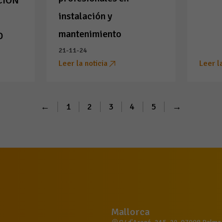
CIÓN
instalación y
mantenimiento
D
21-11-24
Leer la noticia
Leer l
←
1
2
3
4
5
→
Mallorca