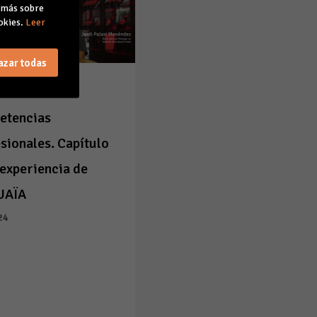
r más sobre
okies.
Leer
azar todas
ita tus
etencias
sionales. Capítulo
 experiencia de
UAÏA
24