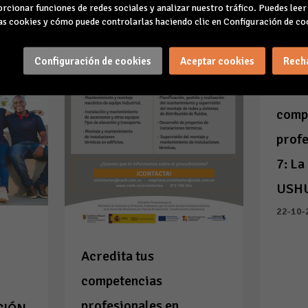
rcionar funciones de redes sociales y analizar nuestro tráfico. Puedes lee
s cookies y cómo puede controlarlas haciendo clic en Configuración de co
Configuración de cookies
Aceptar cookies
Rech
Acred
comp
profe
7: La
USH
22-10-
Acredita tus
competencias
profesionales en