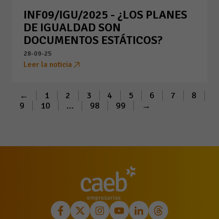
INF09/IGU/2025 - ¿LOS PLANES
DE IGUALDAD SON
DOCUMENTOS ESTÁTICOS?
28-09-25
Leer la noticia
←
1
2
3
4
5
6
7
8
9
10
...
98
99
→