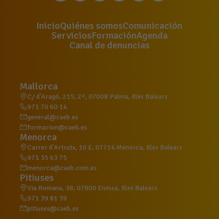
Inicio
Quiénes somos
Comunicación
Servicios
Formación
Agenda
Canal de denuncias
Mallorca
C/ d'Aragó, 215, 2º, 07008 Palma, Illes Balears
971 70 60 14
general@caeb.es
formacion@caeb.es
Menorca
Carrer d'Artrutx, 10 E, 07714 Menorca, Illes Balears
971 35 63 75
menorca@caeb.com.es
Pitiuses
Via Romana, 38, 07800 Eivissa, Illes Balears
971 39 81 39
pitiuses@caeb.es