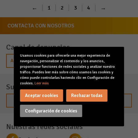
←
1
2
3
4
→
CONTACTA CON NOSOTROS
Canal de denuncias
Usamos cookies para ofrecerle una mejor experiencia de
Acceder
navegación, personalizar el contenido y los anuncios,
proporcionar funciones de redes sociales y analizar nuestro
tráfico. Puedes leer más sobre cómo usamos las cookies y
cómo puede controlarlas haciendo clic en Configuración de
cookies.
Leer más
Suscríbete para estar al día
Aceptar cookies
Rechazar todas
Suscribirme
Configuración de cookies
Nuestras redes sociales