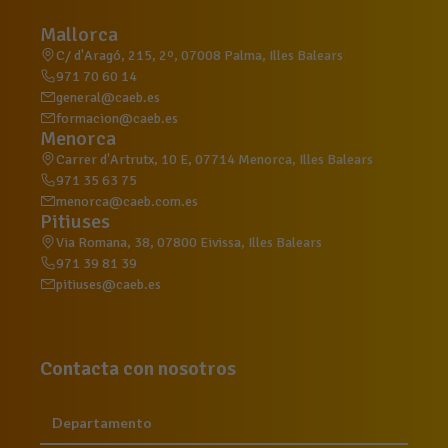
Mallorca
C/ d'Aragó, 215, 2º, 07008 Palma, Illes Balears
971 70 60 14
general@caeb.es
formacion@caeb.es
Menorca
Carrer d'Artrutx, 10 E, 07714 Menorca, Illes Balears
971 35 63 75
menorca@caeb.com.es
Pitiuses
Via Romana, 38, 07800 Eivissa, Illes Balears
971 39 81 39
pitiuses@caeb.es
Contacta con nosotros