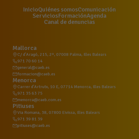
Inicio
Quiénes somos
Comunicación
Servicios
Formación
Agenda
Canal de denuncias
Mallorca
C/ d'Aragó, 215, 2º, 07008 Palma, Illes Balears
971 70 60 14
general@caeb.es
formacion@caeb.es
Menorca
Carrer d'Artrutx, 10 E, 07714 Menorca, Illes Balears
971 35 63 75
menorca@caeb.com.es
Pitiuses
Via Romana, 38, 07800 Eivissa, Illes Balears
971 39 81 39
pitiuses@caeb.es