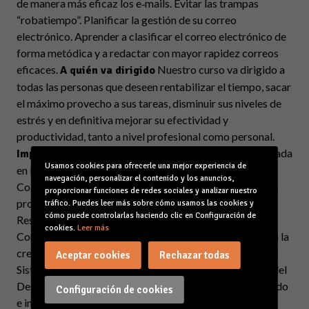
de manera más eficaz los e‐mails. Evitar las trampas
“robatiempo”. Planificar la gestión de su correo
electrónico. Aprender a clasificar el correo electrónico de
forma metódica y a redactar con mayor rapidez correos
eficaces.
Nuestro curso va dirigido a
A quién va dirigido
todas las personas que deseen rentabilizar el tiempo, sacar
el máximo provecho a sus tareas, disminuir sus niveles de
estrés y en definitiva mejorar su efectividad y
productividad, tanto a nivel profesional como personal.
Licenciada
Impartido por Dña. Rita González Fernández
Usamos cookies para ofrecerle una mejor experiencia de
en Psicología con Máster en Recursos Humanos y PRL.
navegación, personalizar el contenido y los anuncios,
Coach certificada por la ICF. Ha desarrollado su carrera
proporcionar funciones de redes sociales y analizar nuestro
profesional en RRHH durante más de 20 años, siendo
tráfico. Puedes leer más sobre cómo usamos las cookies y
cómo puede controlarlas haciendo clic en Configuración de
Responsable de Formación, Selección, Desarrollo y
cookies.
Leer más
Comunicación en SEUR. Durante esta etapa colaboro en la
creación del Dpto. de Recursos Humanos y desarrollo el
Aceptar cookies
Rechazar todas
Sistema de Gestión por Competencias y de Evaluación del
Desempeño. Entre las empresas en las que ha desarrollado
Configuración de cookies
e impartido formación se encuentran: Abengoa,