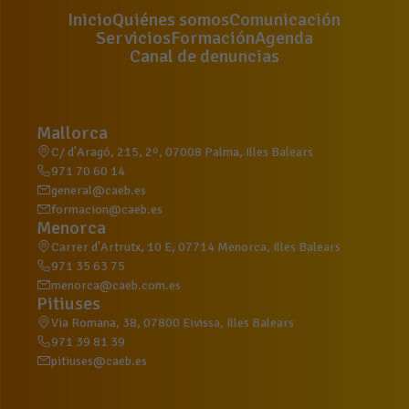
Inicio
Quiénes somos
Comunicación
Servicios
Formación
Agenda
Canal de denuncias
Mallorca
C/ d'Aragó, 215, 2º, 07008 Palma, Illes Balears
971 70 60 14
general@caeb.es
formacion@caeb.es
Menorca
Carrer d'Artrutx, 10 E, 07714 Menorca, Illes Balears
971 35 63 75
menorca@caeb.com.es
Pitiuses
Via Romana, 38, 07800 Eivissa, Illes Balears
971 39 81 39
pitiuses@caeb.es