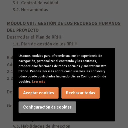
3.1. Control de calidad
3.2. Herramientas
MÓDULO VIII : GESTIÓN DE LOS RECURSOS HUMANOS
DEL PROYECTO
Desarrollar el Plan de RRHH
1.1. Plan de gestión de los RRHH
1.2. Organización
Usamos cookies para ofrecerle una mejor experiencia de
Roles del equipo del proyecto
navegación, personalizar el contenido y los anuncios,
Adquirir el equipo del proyecto
proporcionar funciones de redes sociales y analizar nuestro
2.1. Organización del proyecto
tráfico. Puedes leer más sobre cómo usamos las cookies y
cómo puede controlarlas haciendo clic en Configuración de
2.2. Estimar los recursos
cookies.
Leer más
Adquisición del equipo
Desarrollar el equipo del proyecto
Aceptar cookies
Rechazar todas
3.1. Desarrollar el equipo
Gestionar el equipo del proyecto
Configuración de cookies
4.1. Dirigir el equipo
4.2. Histograma
4.3. Habilidades de dirección