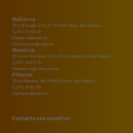
Mallorca
C/ d'Aragó, 215, 2º, 07008 Palma, Illes Balears
971 70 60 14
general@caeb.es
formacion@caeb.es
Menorca
Carrer d'Artrutx, 10 E, 07714 Menorca, Illes Balears
971 35 63 75
menorca@caeb.com.es
Pitiuses
Via Romana, 38, 07800 Eivissa, Illes Balears
971 39 81 39
pitiuses@caeb.es
Contacta con nosotros