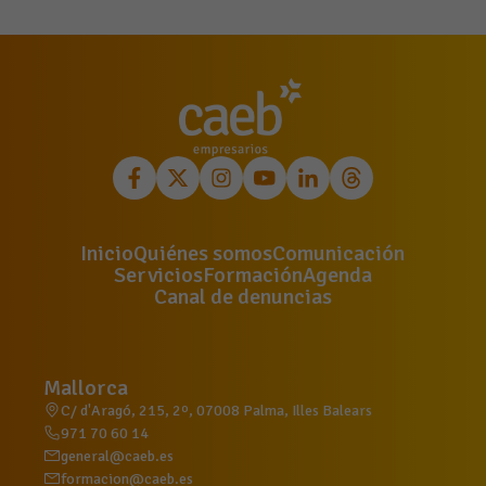
Inicio
Quiénes somos
Comunicación
Servicios
Formación
Agenda
Canal de denuncias
Mallorca
C/ d'Aragó, 215, 2º, 07008 Palma, Illes Balears
971 70 60 14
general@caeb.es
formacion@caeb.es