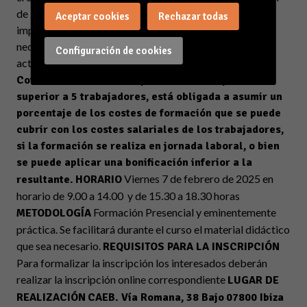
de la bonificación ante la FUNDAE. El pago será
Aceptar cookies
Rechazar todas
imprescindible para la realización de los trámites
necesarios para la posterior bonificación de dichas
Configuración de cookies
actuaciones por parte de la empresa
*Importante
Cofinanciación: Si la empresa tiene una plantilla
superior a 5 trabajadores, está obligada a asumir un
porcentaje de los costes de formación que se puede
cubrir con los costes salariales de los trabajadores,
si la formación se realiza en jornada laboral, o bien
se puede aplicar una bonificación inferior a la
Viernes 7 de febrero de 2025 en
resultante.
HORARIO
horario de 9.00 a 14.00 y de 15.30 a 18.30 horas
Formación Presencial y eminentemente
METODOLOGÍA
práctica. Se facilitará durante el curso el material didáctico
que sea necesario.
REQUISITOS PARA LA INSCRIPCIÓN
Para formalizar la inscripción los interesados deberán
realizar la inscripción online correspondiente
LUGAR DE
REALIZACIÓN
CAEB. Vía Romana, 38 Bajo
07800 Ibiza