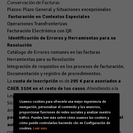
Conservación de Facturas
Plazos: Plazo General y Situaciones excepcionales
Facturación en Contextos Especiales
Operaciones Transfronterizas
Facturación Electrónica con QR
Identificación de Errores y Herramientas para su
Resolución
Catálogo de Errores comunes en las facturas
Herramientas para su Resolución
Integración de requisitos en los procesos de facturación.
Documentación y registro de procedimientos.
La
es de
cuota de inscripción
295 € para asociados a
.
. Atendiendo a la
CAEB
310€ en el resto de los casos
Ley 30/2015, de 9 de septiembre, por la que se regula el
Usamos cookies para ofrecerle una mejor experiencia de
Sistema de Formación Profesional para el empleo en el
navegación, personalizar el contenido y los anuncios,
ámbito laboral,
esta formación es bonificable
proporcionar funciones de redes sociales y analizar nuestro
parcialmente para trabajadores en Régimen General
tráfico. Puedes leer más sobre cómo usamos las cookies y
cómo puede controlarlas haciendo clic en Configuración de
Si la empresa dispone de
autorizado por la empresa.
cookies.
Leer más
crédito formativo, BSEF incluye en este precio la gestión