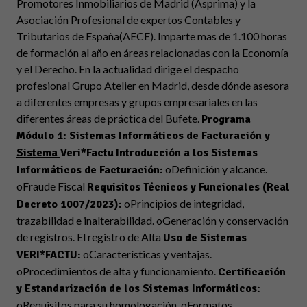
Promotores Inmobiliarios de Madrid (Asprima) y la
Asociación Profesional de expertos Contables y
Tributarios de España(AECE). Imparte mas de 1.100 horas
de formación al año en áreas relacionadas con la Economía
y el Derecho. En la actualidad dirige el despacho
profesional Grupo Atelier en Madrid, desde dónde asesora
a diferentes empresas y grupos empresariales en las
diferentes áreas de práctica del Bufete.
Programa
Módulo 1: Sistemas Informáticos de Facturación y
Sistema
Veri*
Factu
Introducción a los Sistemas
oDefinición y alcance.
Informáticos de Facturación​​:
oFraude Fiscal
Requisitos Técnicos y Funcionales (Real
oPrincipios de integridad,
Decreto 1007/2023)​:
trazabilidad e inalterabilidad. oGeneración y conservación
de registros. El registro de Alta
Uso de Sistemas
oCaracterísticas y ventajas.
VERI*FACTU​:
oProcedimientos de alta y funcionamiento.
Certificación
y Estandarización de los Sistemas Informáticos​​:
oRequisitos para su homologación. oFormatos