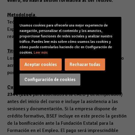
enero, no habrá sesión formativa al ser festivo.
Metodología
Teórico –práctica basada en: Formación presencial,
Usamos cookies para ofrecerle una mejor experiencia de
Exposición oral, respaldada por una presentación y
navegación, personalizar el contenido y los anuncios,
realización de casos prácticos con conexión on line.
proporcionar funciones de redes sociales y analizar nuestro
tráfico. Puedes leer más sobre cómo usamos las cookies y
cómo puede controlarlas haciendo clic en Configuración de
Titulaciones
cookies.
Leer más
Los alumnos al finalizar el curso recibirán un certificado
Aceptar cookies
Rechazar todas
acreditativo de su participación en el mismo, expedido
por BSEF, empresa autorizada a tal fin.
Configuración de cookies
Cuota de inscripción:
234€
(
222€
para asociados a la CAEB y desempleados)
antes del inicio del curso e incluye la asistencia a las
sesiones y documentación. Si la empresa dispone de
crédito formativo, BSEF incluye en este precio la gestión
de la bonificación ante la Fundación Estatal para la
Formación en el Empleo. El pago será imprescindible