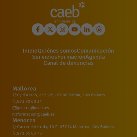
Inicio
Quiénes somos
Comunicación
Servicios
Formación
Agenda
Canal de denuncias
Mallorca
C/ d'Aragó, 215, 2º, 07008 Palma, Illes Balears
971 70 60 14
general@caeb.es
formacion@caeb.es
Menorca
Carrer d'Artrutx, 10 E, 07714 Menorca, Illes Balears
971 35 63 75