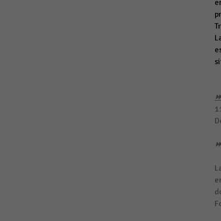
e
p
T
L
e
s
⏩
1
D
⏩
L
e
d
F