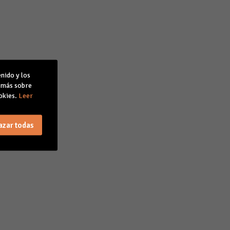
nido y los
r más sobre
okies.
Leer
azar todas