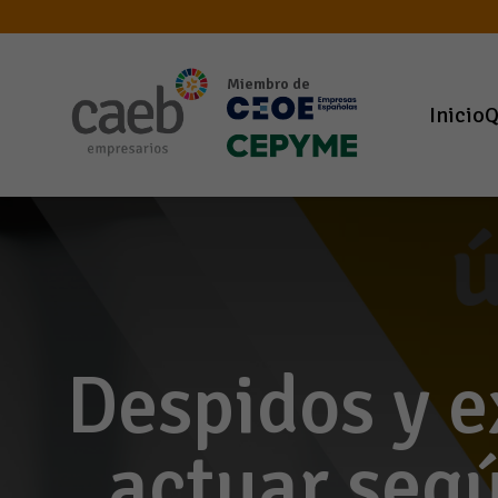
Miembro de
Inicio
Q
Despidos y e
actuar segú