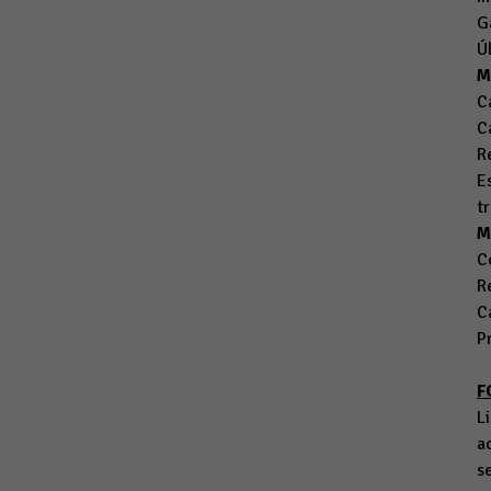
G
Ú
M
C
C
R
E
t
M
C
R
C
P
F
L
a
s