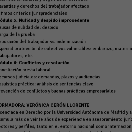
arantías y derechos del trabajador afectado
ltimos criterios jurisprudenciales
ódulo 5: Nulidad y despido improcedente
ausas de nulidad del despido
arga de la prueba
eposición del trabajador vs. indemnización
special protección de colectivos vulnerables: embarazo, materni
rabajadores, etc.
ódulo 6: Conflictos y resolución
onciliación previa laboral
ecursos judiciales: demandas, plazos y audiencias
asuística práctica: análisis de sentencias clave
revención de conflictos y buenas prácticas empresariales
ORMADORA: VERÓNICA CERÓN LLORENTE
icenciada en Derecho por la Universidad Autónoma de Madrid y a
cumula más de veinte años de experiencia en asesoramiento jurí
ectores y perfiles, tanto en el entorno nacional como internacion