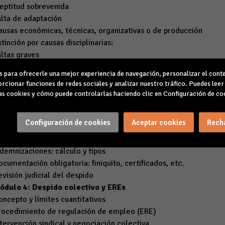
neptitud sobrevenida
alta de adaptación
ausas económicas, técnicas, organizativas o de producción
xtinción por causas disciplinarias:
altas graves
rocedimiento sancionador
para ofrecerle una mejor experiencia de navegación, personalizar el conte
ubilación, muerte o incapacidad del trabajador o del empleador
rcionar funciones de redes sociales y analizar nuestro tráfico. Puedes lee
ontratos de duración determinada
s cookies y cómo puede controlarlas haciendo clic en Configuración de co
ódulo 3: Procedimientos y formalidades legales
arta de despido: requisitos formales
Configuración de cookies
Aceptar cookies
Rech
rámite de audiencia previa
reaviso y sus excepciones
ndemnizaciones: cálculo y tipos
ocumentación obligatoria: finiquito, certificados, etc.
evisión judicial del despido
ódulo 4: Despido colectivo y EREs
oncepto y límites cuantitativos
rocedimiento de regulación de empleo (ERE)
ntervención sindical y negociación colectiva