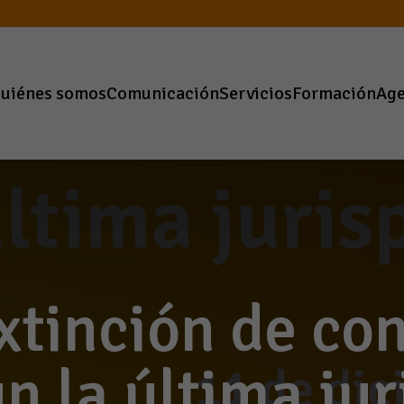
uiénes somos
Comunicación
Servicios
Formación
Ag
xtinción de co
n la última ju