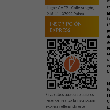
B
t
Lugar: CAEB - Calle Aragón,
M
215, 1º - 07008 Palma
L
INSCRIPCIÓN
t
EXPRESS
p
d
d
P
M
N
P
N
J
M
E
Si ya sabes que curso quieres
M
reservar, realiza la inscripción
C
express rellenando este
E