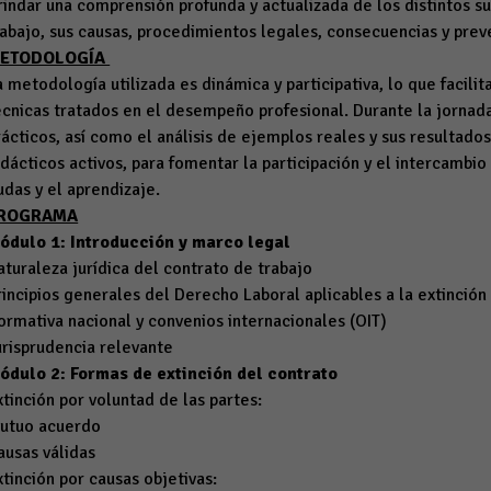
rindar una comprensión profunda y actualizada de los distintos s
rabajo, sus causas, procedimientos legales, consecuencias y prev
ETODOLOGÍA
a metodología utilizada es dinámica y participativa, lo que facilit
écnicas tratados en el desempeño profesional. Durante la jornada
rácticos, así como el análisis de ejemplos reales y sus resultad
idácticos activos, para fomentar la participación y el intercambio
udas y el aprendizaje.
ROGRAMA
ódulo 1: Introducción y marco legal
aturaleza jurídica del contrato de trabajo
rincipios generales del Derecho Laboral aplicables a la extinción
ormativa nacional y convenios internacionales (OIT)
urisprudencia relevante
ódulo 2: Formas de extinción del contrato
xtinción por voluntad de las partes:
utuo acuerdo
ausas válidas
xtinción por causas objetivas: