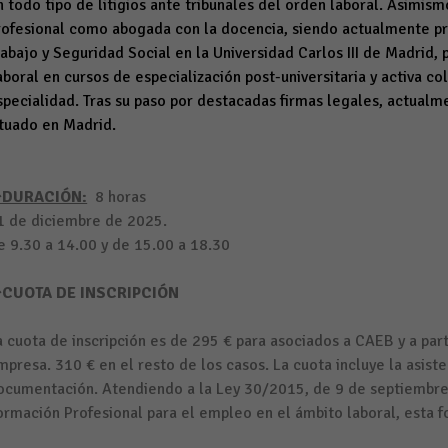
n todo tipo de litigios ante tribunales del orden laboral. Asimi
rofesional como abogada con la docencia, siendo actualmente p
rabajo y Seguridad Social en la Universidad Carlos III de Madrid
aboral en cursos de especialización post-universitaria y activa c
specialidad. Tras su paso por destacadas firmas legales, actualm
ituado en Madrid.
DURACIÓN:
8 horas
1 de diciembre de 2025.
e 9.30 a 14.00 y de 15.00 a 18.30
CUOTA DE INSCRIPCIÓN
a cuota de inscripción es de 295 € para asociados a CAEB y a part
mpresa. 310 € en el resto de los casos. La cuota incluye la asisten
ocumentación. Atendiendo a la Ley 30/2015, de 9 de septiembre,
ormación Profesional para el empleo en el ámbito laboral, esta f