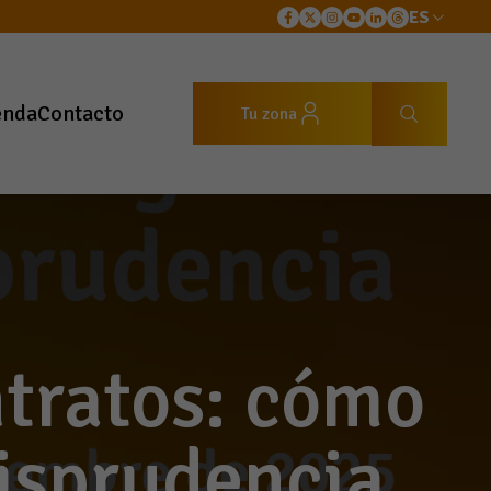
ES
enda
Contacto
Tu zona
ntratos: cómo
risprudencia