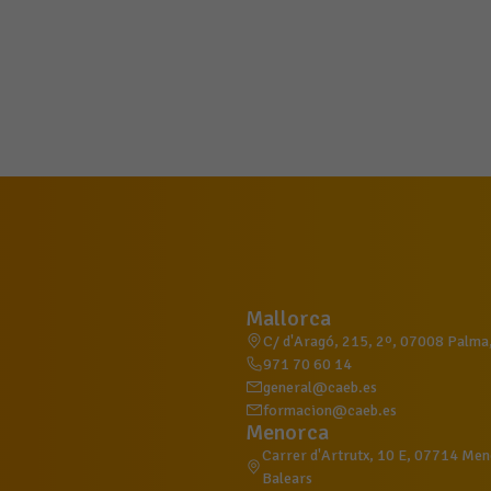
Mallorca
C/ d'Aragó, 215, 2º, 07008 Palma, 
971 70 60 14
general@caeb.es
formacion@caeb.es
Menorca
Carrer d'Artrutx, 10 E, 07714 Meno
Balears