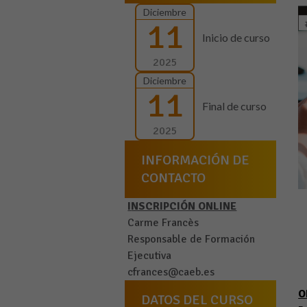
Diciembre
11
Inicio de curso
2025
Diciembre
11
Final de curso
2025
INFORMACIÓN DE
CONTACTO
I
NSCRIPCIÓN ONLINE
Carme Francès
Responsable de Formación
Ejecutiva
cfrances@caeb.es
O
DATOS DEL CURSO