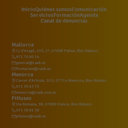
Inicio
Quiénes somos
Comunicación
Servicios
Formación
Agenda
Canal de denuncias
Mallorca
C/ d'Aragó, 215, 2º, 07008 Palma, Illes Balears
971 70 60 14
general@caeb.es
formacion@caeb.es
Menorca
Carrer d'Artrutx, 10 E, 07714 Menorca, Illes Balears
971 35 63 75
menorca@caeb.com.es
Pitiuses
Via Romana, 38, 07800 Eivissa, Illes Balears
971 39 81 39
pitiuses@caeb.es