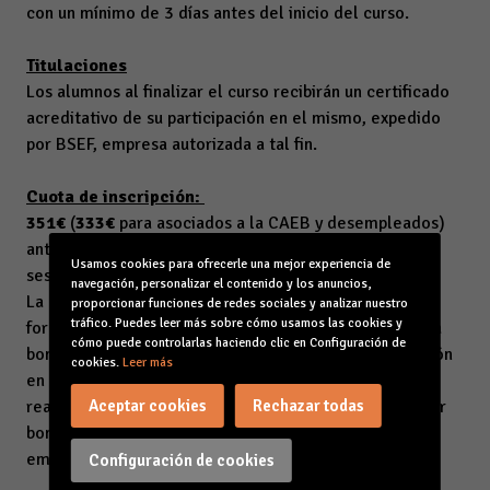
con un mínimo de 3 días antes del inicio del curso.
Titulaciones
Los alumnos al finalizar el curso recibirán un certificado
acreditativo de su participación en el mismo, expedido
por BSEF, empresa autorizada a tal fin.
Cuota de inscripción:
351€
(
333€
para asociados a la CAEB y desempleados)
antes del inicio del curso e incluye la asistencia a las
Usamos cookies para ofrecerle una mejor experiencia de
sesiones y
navegación, personalizar el contenido y los anuncios,
La documentación. Si la empresa dispone de crédito
proporcionar funciones de redes sociales y analizar nuestro
tráfico. Puedes leer más sobre cómo usamos las cookies y
formativo, BSEF incluye en este precio la gestión de la
cómo puede controlarlas haciendo clic en Configuración de
bonificación ante la Fundación Estatal para la Formación
cookies.
Leer más
en el Empleo. El pago será imprescindible para la
Aceptar cookies
Rechazar todas
realización de los trámites necesarios para la posterior
bonificación de dichas actuaciones por parte de la
empresa.
100% bonificable.
Configuración de cookies