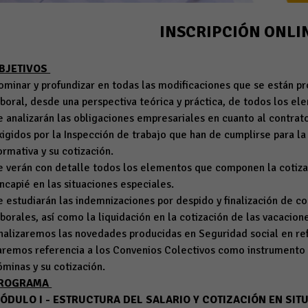
INSCRIPCIÓN ONLI
BJETIVOS
ominar y profundizar en todas las modificaciones que se están 
aboral, desde una perspectiva teórica y práctica, de todos los el
e analizarán las obligaciones empresariales en cuanto al contrato
xigidos por la Inspección de trabajo que han de cumplirse para la
ormativa y su cotización.
e verán con detalle todos los elementos que componen la cotizac
incapié en las situaciones especiales.
e estudiarán las indemnizaciones por despido y finalización de con
aborales, así como la liquidación en la cotización de las vacacion
nalizaremos las novedades producidas en Seguridad social en refe
aremos referencia a los Convenios Colectivos como instrumento o
óminas y su cotización.
ROGRAMA
ÓDULO I - ESTRUCTURA DEL SALARIO Y COTIZACIÓN EN SIT