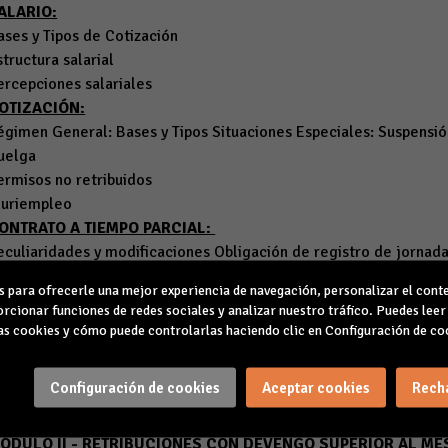
ALARIO:
ases y Tipos de Cotización
structura salarial
ercepciones salariales
OTIZACIÓN:
égimen General: Bases y Tipos Situaciones Especiales: Suspensi
uelga
ermisos no retribuidos
luriempleo
ONTRATO A TIEMPO PARCIAL:
eculiaridades y modificaciones Obligación de registro de jornada
mplicaciones Inspección de Trabajo - Infracciones Lisos
para ofrecerle una mejor experiencia de navegación, personalizar el conte
EGUROS SOCIALES:
rcionar funciones de redes sociales y analizar nuestro tráfico. Puedes lee
istema de Liquidación Directa - SILTRA Recibos de Liquidación R
s cookies y cómo puede controlarlas haciendo clic en Configuración de co
icheros CRA
xtinción del contrato
Configuración de cookies
Aceptar cookies
Rech
iniquitos
iquidación de Vacaciones
ÓDULO II - RETRIBUCIONES CON DEVENGO SUPERIOR AL ME