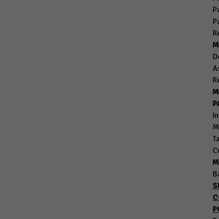
P
P
R
M
D
A
R
M
P
I
M
T
C
M
B
S
C
P