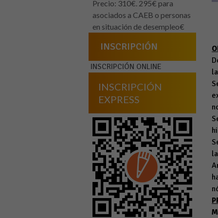
Precio: 310€. 295€ para
asociados a CAEB o personas
en situación de desempleo€
INSCRIPCIÓN
O
D
INSCRIPCIÓN ONLINE
l
S
INSCRIPCIÓN
e
EXPRESS
n
S
h
S
l
A
h
n
P
M