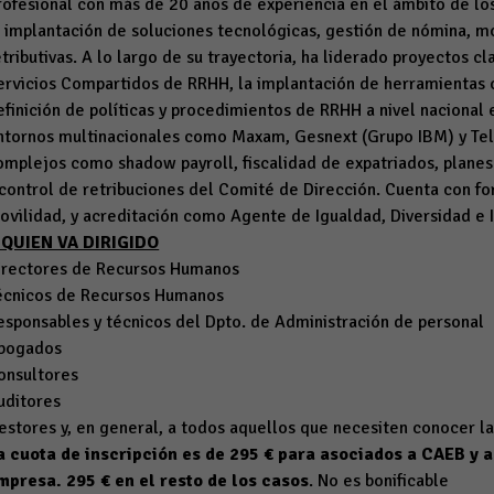
rofesional con más de 20 años de experiencia en el ámbito de l
a implantación de soluciones tecnológicas, gestión de nómina, mov
etributivas. A lo largo de su trayectoria, ha liderado proyectos 
ervicios Compartidos de RRHH, la implantación de herramientas 
efinición de políticas y procedimientos de RRHH a nivel nacional 
ntornos multinacionales como Maxam, Gesnext (Grupo IBM) y Tel
omplejos como shadow payroll, fiscalidad de expatriados, planes 
 control de retribuciones del Comité de Dirección. Cuenta con for
ovilidad, y acreditación como Agente de Igualdad, Diversidad e 
 QUIEN VA DIRIGIDO
irectores de Recursos Humanos
écnicos de Recursos Humanos
esponsables y técnicos del Dpto. de Administración de personal
bogados
onsultores
uditores
estores y, en general, a todos aquellos que necesiten conocer l
a cuota de inscripción es de 295 € para asociados a CAEB y a 
mpresa. 295 € en el resto de los casos
. No es bonificable