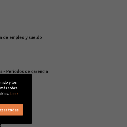
ón de empleo y sueldo
s - Períodos de carencia
nido y los
r más sobre
LC - RNT
okies.
Leer
azar todas
S