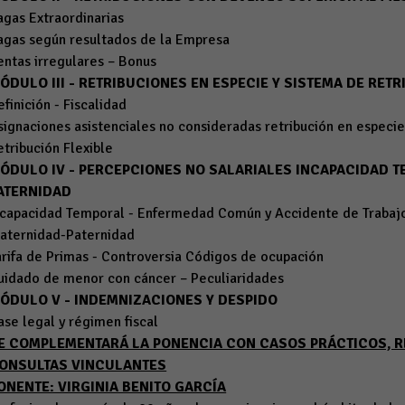
agas Extraordinarias
agas según resultados de la Empresa
entas irregulares – Bonus
ÓDULO III - RETRIBUCIONES EN ESPECIE Y SISTEMA DE RETR
efinición - Fiscalidad
signaciones asistenciales no consideradas retribución en espec
etribución Flexible
ÓDULO
IV - PERCEPCIONES NO SALARIALES INCAPACIDAD 
ATERNIDAD
ncapacidad Temporal - Enfermedad Común y Accidente de Trabaj
aternidad-Paternidad
arifa de Primas - Controversia Códigos de ocupación
uidado de menor con cáncer – Peculiaridades
ÓDULO
V - INDEMNIZACIONES Y DESPIDO
ase legal y régimen fiscal
E COMPLEMENTARÁ LA PONENCIA CON CASOS PRÁCTICOS, R
ONSULTAS VINCULANTES
ONENTE: VIRGINIA BENITO GARCÍA