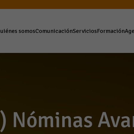
uiénes somos
Comunicación
Servicios
Formación
Ag
a) Nóminas Av