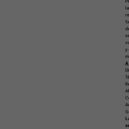
P
l
r
S
d
e
c
y
m
A
D
T
R
A
C
A
G
L
e