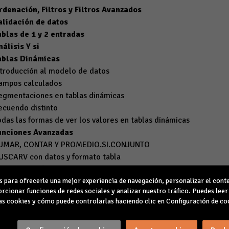
rdenación, Filtros y Filtros Avanzados
alidación de datos
ablas de 1 y 2 entradas
nálisis Y si
ablas Dinámicas
ntroducción al modelo de datos
ampos calculados
egmentaciones en tablas dinámicas
ecuendo distinto
odas las formas de ver los valores en tablas dinámicas
unciones Avanzadas
UMAR, CONTAR Y PROMEDIO.SI.CONJUNTO
USCARV con datos y formato tabla
RECUENCIA (Función Matricial)
para ofrecerle una mejor experiencia de navegación, personalizar el conte
unciones Lógicas SI,SI(Y()), SI(O())
rcionar funciones de redes sociales y analizar nuestro tráfico. Puedes lee
unciones de fecha y hora DIASEM, DIAS.LAB
s cookies y cómo puede controlarlas haciendo clic en Configuración de co
unciones recientemente incorporadas
USCARX con datos y con formato tabla