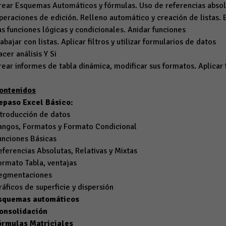
rear Esquemas Automáticos y fórmulas. Uso de referencias absolu
peraciones de edición. Relleno automático y creación de listas.
as funciones lógicas y condicionales. Anidar funciones
rabajar con listas. Aplicar filtros y utilizar formularios de datos
acer análisis Y Si
rear informes de tabla dinámica, modificar sus formatos. Aplicar f
ontenidos
epaso Excel Básico:
ntroducción de datos
angos, Formatos y Formato Condicional
unciones Básicas
eferencias Absolutas, Relativas y Mixtas
ormato Tabla, ventajas
egmentaciones
ráficos de superficie y dispersión
squemas automáticos
onsolidación
órmulas Matriciales