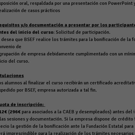
xposición oral, respaldada por una presentación con PowerPoint 
ealización de casos prácticos
equisitos y/o documentación a presentar por los participant
ntes del inicio del curso
: Solicitud de participación.
i desea que BSEF realice los trámites para la bonificación de la 
onvenio de
grupación de empresa debidamente cumplimentado con un mínimo
nicio del curso.
itulaciones
os alumnos al finalizar el curso recibirán un certificado acreditat
xpedido por BSEF, empresa autorizada a tal fin.
uota de inscripción:
12€
(
296€
para asociados a la CAEB y desempleados) antes del ini
 las sesiones y documentación. Si la empresa dispone de crédito 
recio la gestión de la bonificación ante la Fundación Estatal par
erá imprescindible para la realización de los trámites necesarios 