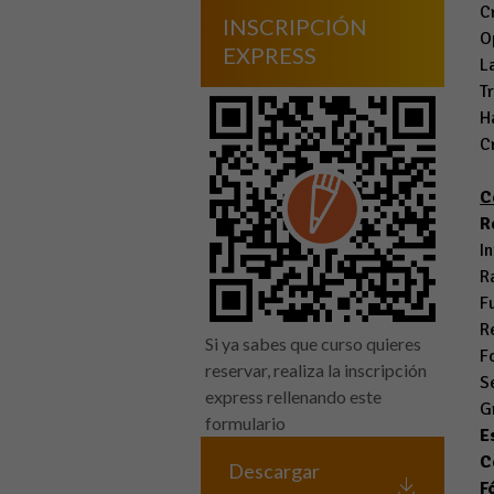
C
INSCRIPCIÓN
O
EXPRESS
L
T
H
C
C
R
I
R
F
R
Si ya sabes que curso quieres
F
reservar, realiza la inscripción
S
express rellenando este
G
formulario
E
C
Descargar
F