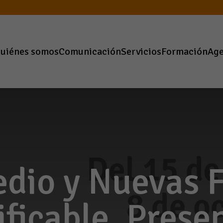
uiénes somos
Comunicación
Servicios
Formación
Ag
edio y Nuevas 
ficable. Prese