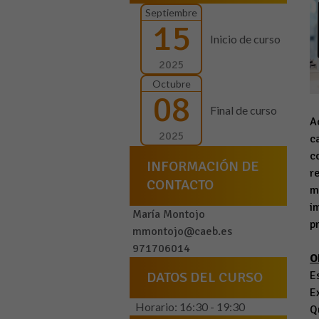
Septiembre
15
Inicio de curso
2025
Octubre
08
Final de curso
A
2025
c
c
INFORMACIÓN DE
r
CONTACTO
m
i
María Montojo
p
mmontojo@caeb.es
971706014
O
DATOS DEL CURSO
E
E
Horario: 16:30 - 19:30
Q