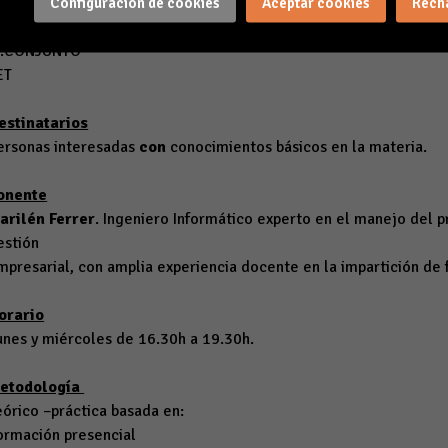
OINCIDIRX
Configuración de cookies
Aceptar cookies
Rech
AMBIAR
I.CONJUNTO
ET
estinatarios
ersonas interesadas
con
conocimientos básicos en la materia.
onente
arilén Ferrer
. Ingeniero Informático experto en el manejo del p
estión
mpresarial, con amplia experiencia docente en la impartición de 
orario
unes y miércoles de 16.30h a 19.30h.
etodología
eórico –práctica basada en:
ormación presencial