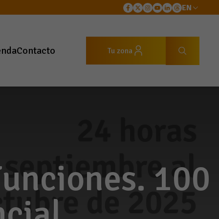
EN
enda
Contacto
Tu zona
Funciones. 100
ncial