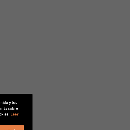
nido y los
r más sobre
okies.
Leer