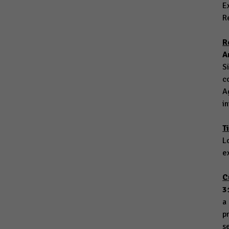
E
R
R
A
S
c
A
i
T
L
e
C
3
a
p
s