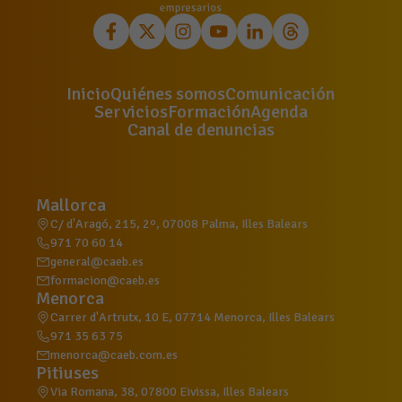
Inicio
Quiénes somos
Comunicación
Servicios
Formación
Agenda
Canal de denuncias
Mallorca
C/ d'Aragó, 215, 2º, 07008 Palma, Illes Balears
971 70 60 14
general@caeb.es
formacion@caeb.es
Menorca
Carrer d'Artrutx, 10 E, 07714 Menorca, Illes Balears
971 35 63 75
menorca@caeb.com.es
Pitiuses
Via Romana, 38, 07800 Eivissa, Illes Balears