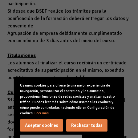
participación.
Si desea que BSEF realice los trámites para la
bonificación de la formación deberá entregar los datos y
convenio de
Agrupación de empresa debidamente cumplimentado
con un mínimo de 3 días antes del inicio del curso.
Titulaciones
Los alumnos al finalizar el curso recibirán un certificado
acreditativo de su participación en el mismo, expedido
por BSEF, empresa autorizada a tal fin.
Usamos cookies para ofrecerle una mejor experiencia de
navegación, personalizar el contenido y los anuncios,
Cuota de inscripción:
proporcionar funciones de redes sociales y analizar nuestro
312€
(
296€
para asociados a la CAEB y desempleados)
tráfico. Puedes leer más sobre cómo usamos las cookies y
antes del inicio del curso e incluye la asistencia a las
cómo puede controlarlas haciendo clic en Configuración de
cookies.
Leer más
sesiones y
documentación. Si la empresa dispone de crédito
Aceptar cookies
Rechazar todas
formativo, BSEF incluye en este precio la gestión de la
bonificación ante la Fundación Estatal para la Formación