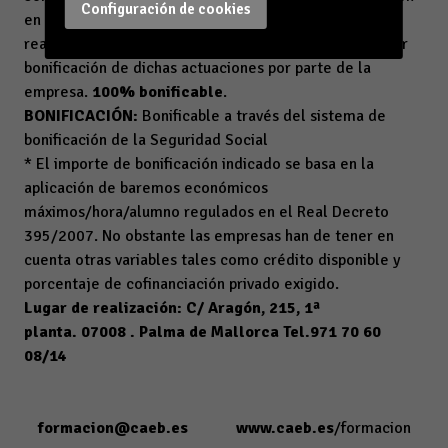
Configuración de cookies
en el Empleo. El pago será imprescindible para la
realización de los trámites necesarios para la posterior
bonificación de dichas actuaciones por parte de la
empresa.
100% bonificable
.
BONIFICACIÓN:
Bonificable a través del sistema de
bonificación de la Seguridad Social
* El importe de bonificación indicado se basa en la
aplicación de baremos económicos
máximos/hora/alumno regulados en el Real Decreto
395/2007. No obstante las empresas han de tener en
cuenta otras variables tales como crédito disponible y
porcentaje de cofinanciación privado exigido.
Lugar de realización: C/ Aragón, 215, 1ª
planta.
07008 . Palma de Mallorca Tel.971 70 60
08/14
formacion@caeb.es
www.caeb.es
/formacion