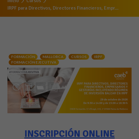
Inicio
Cursos
IRPF para Directivos, Directores Financieros, Empr...
FORMACIÓN
MALLORCA
CURSOS
IRPF
FORMACIÓN EJECUTIVA
INSCRIPCIÓN ONLINE