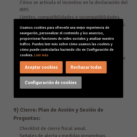
Cómo se articula el incentivo en la declaración del
IRPF.
Límites, compatibilidades e incompatibilidades.
Tratamiento de desinversiones y regularizaciones.
Usamos cookies para ofrecerle una mejor experiencia de
navegación, personalizar el contenido y los anuncios,
8.4. Evidencias, Documentación y Enfoque de
proporcionar funciones de redes sociales y analizar nuestro
tráfico. Puedes leer más sobre cómo usamos las cookies y
Inspección:
cómo puede controlarlas haciendo clic en Configuración de
cookies.
Leer más
Qué documentación conservar y cómo estructurar
el “expediente” de la inversión.
Aceptar cookies
Rechazar todas
Errores típicos (y cómo evitarlos): forma, plazos,
trazabilidad.
Configuración de cookies
Checklist de cumplimiento para gestorías y
departamentos financieros.
9) Cierre: Plan de Acción y Sesión de
Preguntas:
Checklist de cierre fiscal anual.
Señales de alerta y medidas preventivas.