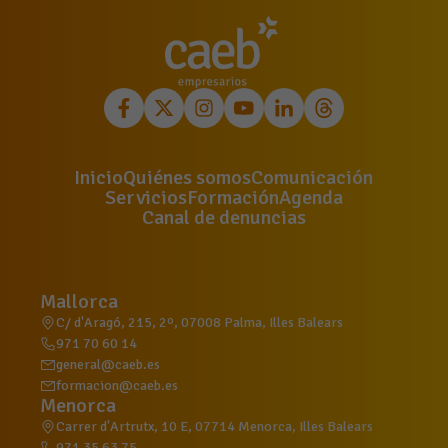
Inicio
Quiénes somos
Comunicación
Servicios
Formación
Agenda
Canal de denuncias
Mallorca
C/ d'Aragó, 215, 2º, 07008 Palma, Illes Balears
971 70 60 14
general@caeb.es
formacion@caeb.es
Menorca
Carrer d'Artrutx, 10 E, 07714 Menorca, Illes Balears
971 35 63 75