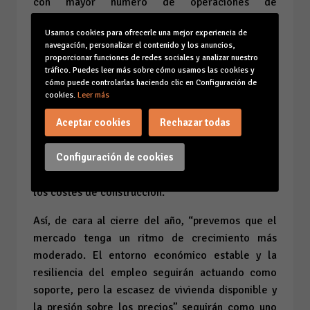
con mayor número de operaciones de
compraventa”, reflejando un mercado activo y
Usamos cookies para ofrecerle una mejor experiencia de
sostenido por la fortaleza de la demanda nacional
navegación, personalizar el contenido y los anuncios,
y, especialmente, la extranjera. En materia de
proporcionar funciones de redes sociales y analizar nuestro
precios, Baleares continúa liderando el
tráfico. Puedes leer más sobre cómo usamos las cookies y
cómo puede controlarlas haciendo clic en Configuración de
crecimiento a nivel estatal, acumulando ya diez
cookies.
Leer más
semestres consecutivos con los mayores
Aceptar cookies
Rechazar todas
incrementos interanuales. El desequilibrio entre
oferta y demanda sigue siendo uno de los
Configuración de cookies
principales desafíos del mercado, condicionado
por la escasez de suelo y el encarecimiento de
los costes de construcción.
Así, de cara al cierre del año, “prevemos que el
mercado tenga un ritmo de crecimiento más
moderado. El entorno económico estable y la
resiliencia del empleo seguirán actuando como
soporte, pero la escasez de vivienda disponible y
la presión sobre los precios” seguirán como uno