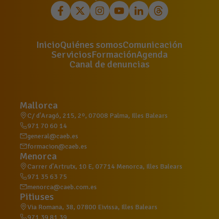
Inicio
Quiénes somos
Comunicación
Servicios
Formación
Agenda
Canal de denuncias
Mallorca
C/ d'Aragó, 215, 2º, 07008 Palma, Illes Balears
971 70 60 14
general@caeb.es
formacion@caeb.es
Menorca
Carrer d'Artrutx, 10 E, 07714 Menorca, Illes Balears
971 35 63 75
menorca@caeb.com.es
Pitiuses
Via Romana, 38, 07800 Eivissa, Illes Balears
971 39 81 39