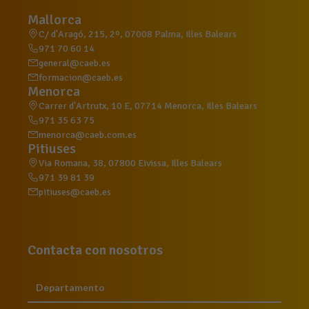
Mallorca
C/ d'Aragó, 215, 2º, 07008 Palma, Illes Balears
971 70 60 14
general@caeb.es
formacion@caeb.es
Menorca
Carrer d'Artrutx, 10 E, 07714 Menorca, Illes Balears
971 35 63 75
menorca@caeb.com.es
Pitiuses
Via Romana, 38, 07800 Eivissa, Illes Balears
971 39 81 39
pitiuses@caeb.es
Contacta con nosotros