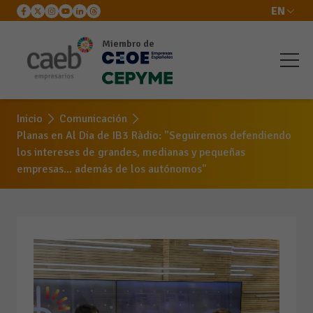
EN
Miembro de
Inicio
Comunicación
Planas en Al Dia de IB3 Ràdio: "Seguiremos defendiendo
los intereses de grandes, medianas y pequeñas
empresas... además de los autónomos"