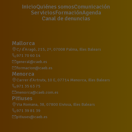
Inicio
Quiénes somos
Comunicación
Servicios
Formación
Agenda
Canal de denuncias
Mallorca
C/ d'Aragó, 215, 2º, 07008 Palma, Illes Balears
971 70 60 14
general@caeb.es
formacion@caeb.es
Menorca
Carrer d'Artrutx, 10 E, 07714 Menorca, Illes Balears
971 35 63 75
menorca@caeb.com.es
Pitiuses
Via Romana, 38, 07800 Eivissa, Illes Balears
971 39 81 39
pitiuses@caeb.es