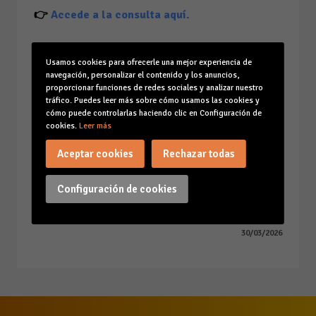
👉
Accede a la consulta aquí.
Agradeceremos tu colaboración, respondiendo
Usamos cookies para ofrecerle una mejor experiencia de
navegación, personalizar el contenido y los anuncios,
a esta encuesta y compartiéndola con tus
proporcionar funciones de redes sociales y analizar nuestro
empresas asociadas
para contribuir al mapeo de
tráfico. Puedes leer más sobre cómo usamos las cookies y
sostenibilidad empresarial más importante del
cómo puede controlarlas haciendo clic en Configuración de
cookies.
Leer más
país.
Aceptar cookies
Rechazar todas
Configuración de cookies
30/03/2026