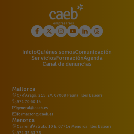
Inicio
Quiénes somos
Comunicación
Servicios
Formación
Agenda
Canal de denuncias
Mallorca
C/ d'Aragó, 215, 2º, 07008 Palma, Illes Balears
971 70 60 14
general@caeb.es
formacion@caeb.es
Menorca
Carrer d'Artrutx, 10 E, 07714 Menorca, Illes Balears
971 35 63 75