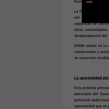
ficción.
más
La falta de inversi
del sector: imposib
capacidad de decisi
otras comunidades 
desplazamiento del t
APAIB insiste en la
comprensión y sensi
se concreten medid
La oportunidad del
Esta próxima primav
patrocinio del Gover
potencial audiovisua
oportunidad que se p