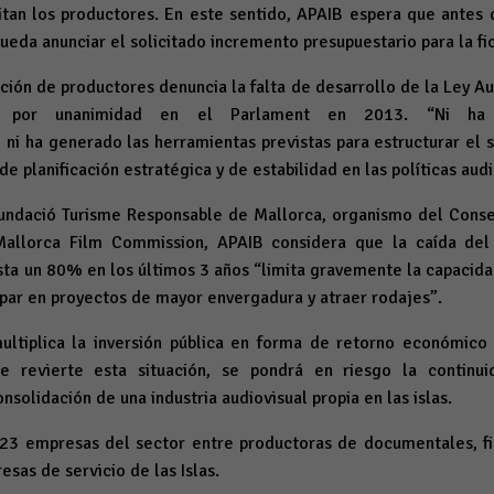
citan los productores. En este sentido, APAIB espera que antes 
ueda anunciar el solicitado incremento presupuestario para la fi
ación de productores denuncia la falta de desarrollo de la Ley Aud
da por unanimidad en el Parlament en 2013. “Ni ha s
i ha generado las herramientas previstas para estructurar el s
 de planificación estratégica y de estabilidad en las políticas aud
Fundació Turisme Responsable de Mallorca, organismo del Conse
Mallorca Film Commission, APAIB considera que la caída del
sta un 80% en los últimos 3 años “limita gravemente la capacida
ipar en proyectos de mayor envergadura y atraer rodajes”.
ultiplica la inversión pública en forma de retorno económico
 se revierte esta situación, se pondrá en riesgo la contin
onsolidación de una industria audiovisual propia en las islas.
23 empresas del sector entre productoras de documentales, f
esas de servicio de las Islas.