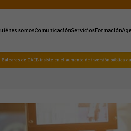
uiénes somos
Comunicación
Servicios
Formación
Ag
 Baleares de CAEB insiste en el aumento de inversión pública que