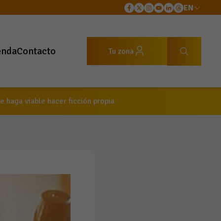
EN
enda
Contacto
Tu zona
 haga viable hacer ficción propia