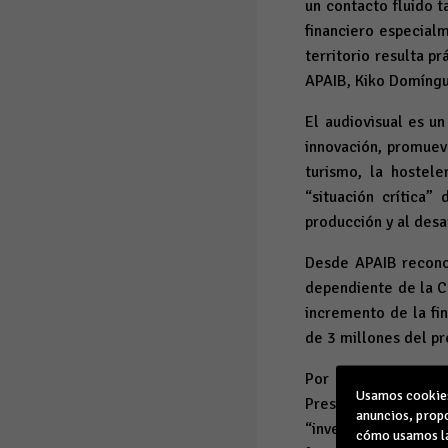
un contacto fluido 
financiero especialm
territorio resulta p
APAIB, Kiko Domíngu
El audiovisual es u
innovación, promueve
turismo, la hostele
“situación crítica”
producción y al desa
Desde APAIB reconoce
dependiente de la Co
incremento de la fi
de 3 millones del pr
Por otro lado, APA
Usamos cookies 
Presidència. En este
anuncios, propo
“inversión mínima a
cómo usamos la