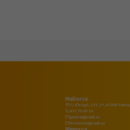
Mallorca
C/ d'Aragó, 215, 2º, 07008 Palma, 
971 70 60 14
general@caeb.es
formacion@caeb.es
Menorca