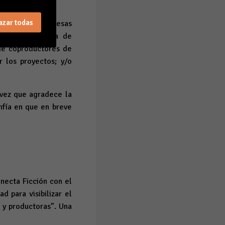
azar todas
es para las empresas
as Islas; pérdida de
 de coproductores de
 los proyectos; y/o
 vez que agradece la
nfía en que en breve
necta Ficción con el
d para visibilizar el
s y productoras”. Una