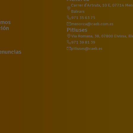
Carrer d'Artrutx, 10 E, 07714 Meno
Balears
971 35 63 75
omos
menorca@caeb.com.es
ión
Pitiuses
Via Romana, 38, 07800 Eivissa, Ill
971 39 81 39
pitiuses@caeb.es
enuncias