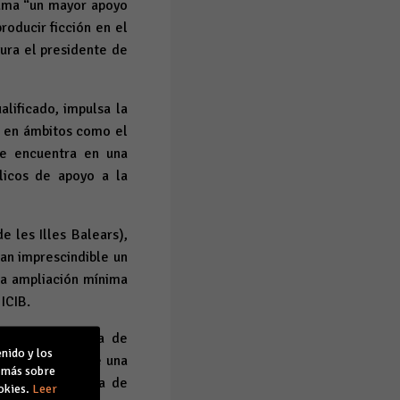
lama “un mayor apoyo
roducir ficción en el
gura el presidente de
lificado, impulsa la
to en ámbitos como el
 se encuentra en una
blicos de apoyo a la
e les Illes Balears),
ran imprescindible un
na ampliación mínima
ICIB.
e la Conselleria de
nido y los
 de forma urgente una
r más sobre
ivar la industria de
okies.
Leer