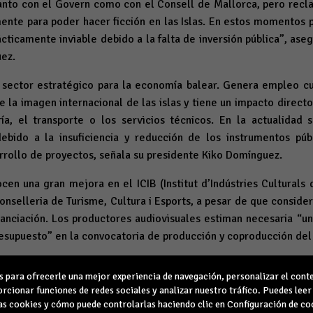
tanto con el Govern como con el Consell de Mallorca, pero rec
ente para poder hacer ficción en las Islas. En estos momentos p
rácticamente inviable debido a la falta de inversión pública”, ase
ez.
n sector estratégico para la economía balear. Genera empleo cua
 la imagen internacional de las islas y tiene un impacto direc
ría, el transporte o los servicios técnicos. En la actualidad
 debido a la insuficiencia y reducción de los instrumentos pú
rrollo de proyectos, señala su presidente Kiko Domínguez.
n una gran mejora en el ICIB (Institut d’Indústries Culturals d
nselleria de Turisme, Cultura i Esports, a pesar de que conside
nanciación. Los productores audiovisuales estiman necesaria “u
esupuesto” en la convocatoria de producción y coproducción del 
IB insiste en la falta de presupuesto de IB3, que depende d
para ofrecerle una mejor experiencia de navegación, personalizar el conte
 caso, consideran que la televisión púbica autonómica necesita
rcionar funciones de redes sociales y analizar nuestro tráfico. Puedes lee
dicional de 2 millones de euros” como base para poder react
s cookies y cómo puede controlarlas haciendo clic en Configuración de co