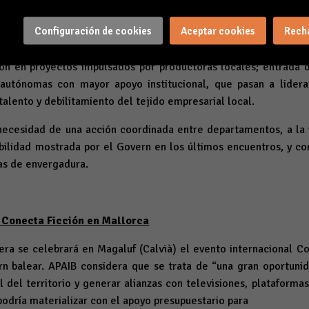
Configuración de cookies
Aceptar cookies
Rech
ón pública está generando consecuencias directas y estructural
ilidad de liderar o coproducir proyectos de ficción desde l
ón en proyectos impulsados por productoras locales; entrada
autónomas con mayor apoyo institucional, que pasan a liderar
alento y debilitamiento del tejido empresarial local.
 necesidad de una acción coordinada entre departamentos, a la
bilidad mostrada por el Govern en los últimos encuentros, y co
as de envergadura.
 Conecta Ficción en Mallorca
era se celebrará en Magaluf (Calvià) el evento internacional Co
n balear. APAIB considera que se trata de “una gran oportunida
l del territorio y generar alianzas con televisiones, plataforma
odría materializar con el apoyo presupuestario para