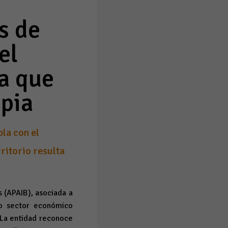
s de
el
a que
opia
pla con el
rritorio resulta
s (APAIB), asociada a
mo sector económico
. La entidad reconoce