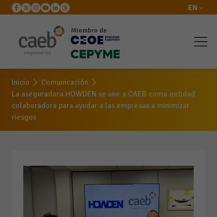
EN
Miembro de
Inicio
Comunicación
La aseguradora HOWDEN se une a CAEB como entidad
colaboradora para ayudar a las empresas a minimizar
riesgos