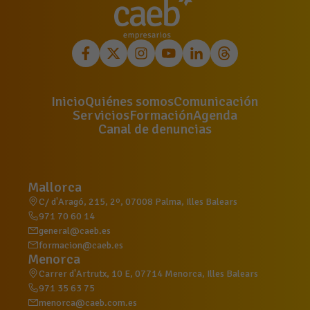
Inicio
Quiénes somos
Comunicación
Servicios
Formación
Agenda
Canal de denuncias
Mallorca
C/ d'Aragó, 215, 2º, 07008 Palma, Illes Balears
971 70 60 14
general@caeb.es
formacion@caeb.es
Menorca
Carrer d'Artrutx, 10 E, 07714 Menorca, Illes Balears
971 35 63 75
menorca@caeb.com.es