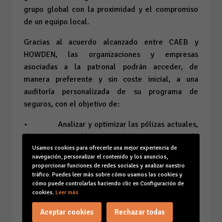
grupo global con la proximidad y el compromiso
de un equipo local.
Gracias al acuerdo alcanzado entre CAEB y
HOWDEN, las organizaciones y empresas
asociadas a la patronal podrán acceder, de
manera preferente y sin coste inicial, a una
auditoría personalizada de su programa de
seguros, con el objetivo de:
• Analizar y optimizar las pólizas actuales,
detectando posibles duplicidades o carencias de
Usamos cookies para ofrecerle una mejor experiencia de
cobertura.
navegación, personalizar el contenido y los anuncios,
proporcionar funciones de redes sociales y analizar nuestro
• Identificar oportunidades de ahorro y
tráfico. Puedes leer más sobre cómo usamos las cookies y
mejora en las condiciones de contratación.
cómo puede controlarlas haciendo clic en Configuración de
cookies.
Leer más
• Alinear las coberturas con la realidad y
Aceptar cookies
Rechazar todas
las necesidades actuales de cada empresa.