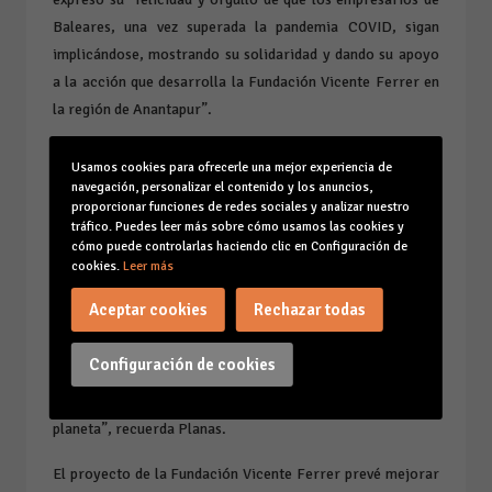
Baleares, una vez superada la pandemia COVID, sigan
implicándose, mostrando su solidaridad y dando su apoyo
a la acción que desarrolla la Fundación Vicente Ferrer en
la región de Anantapur”.
Como en años anteriores -el último fue en febrero de
Usamos cookies para ofrecerle una mejor experiencia de
2020-, “los principales objetivos que perseguimos con esta
navegación, personalizar el contenido y los anuncios,
proporcionar funciones de redes sociales y analizar nuestro
esta nueva campaña son proporcionar una vivienda digna y
tráfico. Puedes leer más sobre cómo usamos las cookies y
segura a familias en situación de pobreza extrema,
cómo puede controlarlas haciendo clic en Configuración de
empoderar a las mujeres dentro de la sociedad india, ya
cookies.
Leer más
que la propiedad de las viviendas se escritura a su nombre
Aceptar cookies
Rechazar todas
para evitar que puedan ser repudiadas, una práctica muy
frecuente en este territorio, y, en tercer lugar,
Configuración de cookies
proporcionar protección y seguridad a estas aldeas
rurales diseminadas en una de las zonas más pobres del
planeta”, recuerda Planas.
El proyecto de la Fundación Vicente Ferrer prevé mejorar