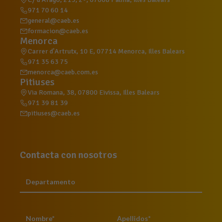
971 70 60 14
general@caeb.es
formacion@caeb.es
Menorca
Carrer d'Artrutx, 10 E, 07714 Menorca, Illes Balears
971 35 63 75
menorca@caeb.com.es
Pitiuses
Via Romana, 38, 07800 Eivissa, Illes Balears
971 39 81 39
pitiuses@caeb.es
Contacta con nosotros