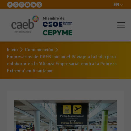
EN
Miembro de
Inicio
Comunicación
Empresarios de CAEB inician el IV viaje a la India para
colaborar en la ‘Alianza Empresarial contra la Pobreza
Extrema’ en Anantapur