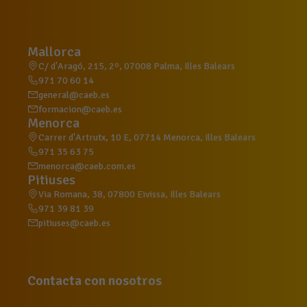
Mallorca
C/ d'Aragó, 215, 2º, 07008 Palma, Illes Balears
971 70 60 14
general@caeb.es
formacion@caeb.es
Menorca
Carrer d'Artrutx, 10 E, 07714 Menorca, Illes Balears
971 35 63 75
menorca@caeb.com.es
Pitiuses
Via Romana, 38, 07800 Eivissa, Illes Balears
971 39 81 39
pitiuses@caeb.es
Contacta con nosotros