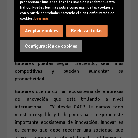
proporcionar funciones de redes sociales y analizar nuestro
tráfico. Puedes leer más sobre cómo usamos las cookies y
Por su parte, Gabriel Llobera ha afirmado que
cómo puede controlarlas haciendo clic en Configuración de
“innovar es la capacidad de transformar las
cookies.
Leer más
buenas ideas en resultados y, todos ellos, más las
Aceptar cookies
Rechazar todas
decenas de proyectos presentados estos años por
otras tantas empresas, así lo han plasmado. Desde
Configuración de cookies
CAEB hemos apostado siempre por la innovación
porque es esencial para que las empresas de
Baleares puedan seguir creciendo, sean más
competitivas y puedan aumentar su
productividad”.
Baleares cuenta con un ecosistema de empresas
de innovación que está brillando a nivel
internacional. “Y desde CAEB le damos todo
nuestro respaldo y trabajamos para mejorar este
importante ecosistema de innovación. Innovar es
el camino que debe recorrer una sociedad que
aspire a mejorar la calidad de vida y el bienestar