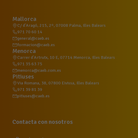
Mallorca
C/ d'Aragó, 215, 2º, 07008 Palma, Illes Balears
971 70 60 14
general@caeb.es
formacion@caeb.es
Menorca
Carrer d'Artrutx, 10 E, 07714 Menorca, Illes Balears
971 35 63 75
menorca@caeb.com.es
Pitiuses
Via Romana, 38, 07800 Eivissa, Illes Balears
971 39 81 39
pitiuses@caeb.es
Contacta con nosotros