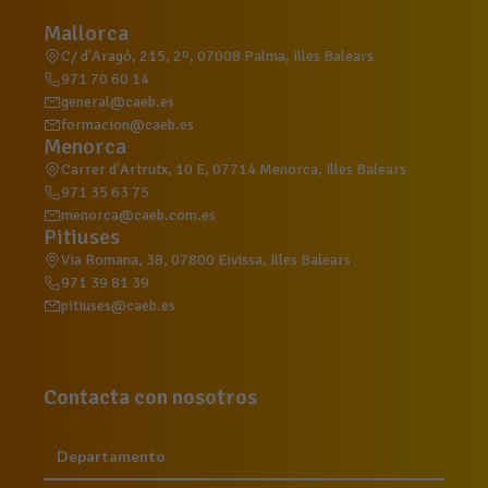
Mallorca
C/ d'Aragó, 215, 2º, 07008 Palma, Illes Balears
971 70 60 14
general@caeb.es
formacion@caeb.es
Menorca
Carrer d'Artrutx, 10 E, 07714 Menorca, Illes Balears
971 35 63 75
menorca@caeb.com.es
Pitiuses
Via Romana, 38, 07800 Eivissa, Illes Balears
971 39 81 39
pitiuses@caeb.es
Contacta con nosotros