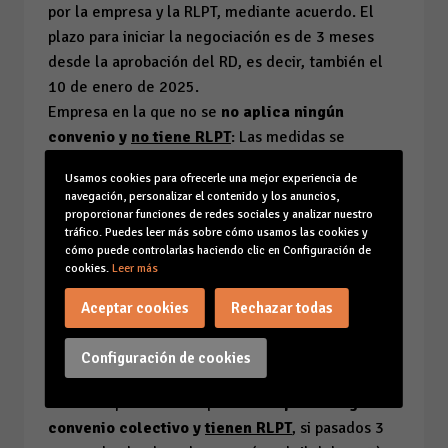
por la empresa y la RLPT, mediante acuerdo. El
plazo para iniciar la negociación es de 3 meses
desde la aprobación del RD, es decir, también el
10 de enero de 2025.
Empresa en la que no se
no aplica ningún
convenio y
no tiene RLPT
: Las medidas se
negocian por la empresa y los sindicatos más
Usamos cookies para ofrecerle una mejor experiencia de
representativos, mediante acuerdo de empresa.
navegación, personalizar el contenido y los anuncios,
En este caso el plazo para iniciar la negociación
proporcionar funciones de redes sociales y analizar nuestro
tráfico. Puedes leer más sobre cómo usamos las cookies y
es de 6 meses, por tanto, tienen hasta el 10 de
cómo puede controlarlas haciendo clic en Configuración de
abril de 2025.
cookies.
Leer más
¿CUÁNDO DEBO TENER EL PLAN LGTBI EN MI
Aceptar cookies
Rechazar todas
EMPRESA?
En las empresas con
convenio colectivo
Configuración de cookies
sectorial,
las empresas con
convenio propio
o
en las empresas en la que
no se aplica ningún
convenio colectivo y
tienen RLPT
,
si pasados 3