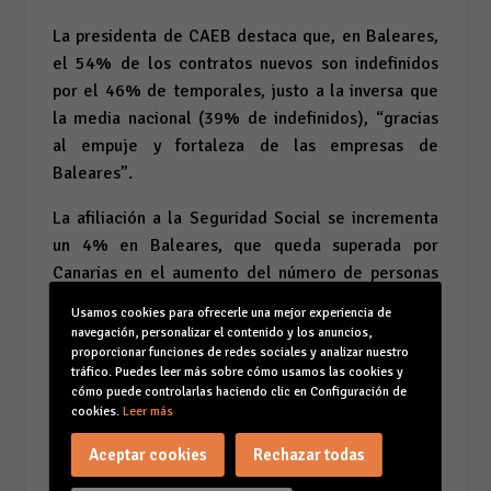
La presidenta de CAEB destaca que, en Baleares,
el 54% de los contratos nuevos son indefinidos
por el 46% de temporales, justo a la inversa que
la media nacional (39% de indefinidos), “gracias
al empuje y fortaleza de las empresas de
Baleares”.
La afiliación a la Seguridad Social se incrementa
un 4% en Baleares, que queda superada por
Canarias en el aumento del número de personas
empleadas (5,25%) pero por encima de la media
Usamos cookies para ofrecerle una mejor experiencia de
nacional (2,38%). En total, 458.020 personas
navegación, personalizar el contenido y los anuncios,
están trabajando en las Islas.
proporcionar funciones de redes sociales y analizar nuestro
tráfico. Puedes leer más sobre cómo usamos las cookies y
cómo puede controlarlas haciendo clic en Configuración de
Planas señala que “el empuje del empleo no
cookies.
Leer más
oculta que seguimos por debajo de la actividad
económica prepandémica”, como señaló el último
Aceptar cookies
Rechazar todas
informe de coyuntura económica de la patronal, y