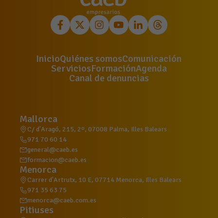
Inicio
Quiénes somos
Comunicación
Servicios
Formación
Agenda
Canal de denuncias
Mallorca
C/ d'Aragó, 215, 2º, 07008 Palma, Illes Balears
971 70 60 14
general@caeb.es
formacion@caeb.es
Menorca
Carrer d'Artrutx, 10 E, 07714 Menorca, Illes Balears
971 35 63 75
menorca@caeb.com.es
Pitiuses