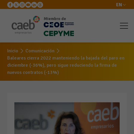
EN
Miembro de
Inicio
Comunicación
Baleares cierra 2022 manteniendo la bajada del paro en
diciembre (-36%), pero sigue reduciendo la firma de
nuevos contratos (-13%)