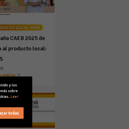
DUCTO LOCAL, KM0
aña CAEB 2025 de
 al producto local:
S
25
a noticia
nido y los
r más sobre
okies.
Leer
azar todas