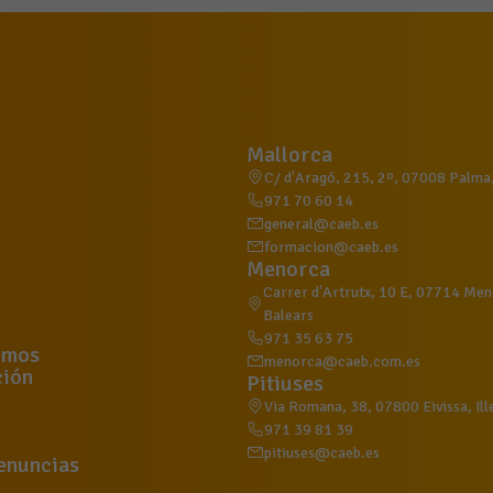
Mallorca
C/ d'Aragó, 215, 2º, 07008 Palma, 
971 70 60 14
general@caeb.es
formacion@caeb.es
Menorca
Carrer d'Artrutx, 10 E, 07714 Meno
Balears
971 35 63 75
omos
menorca@caeb.com.es
ión
Pitiuses
Via Romana, 38, 07800 Eivissa, Ill
971 39 81 39
pitiuses@caeb.es
enuncias