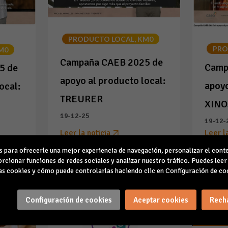
PRODUCTO LOCAL, KM0
PRO
M0
Campaña CAEB 2025 de
Camp
5 de
apoyo al producto local:
apoyo
ocal:
TREURER
XINO
19-12-25
19-12-
Leer l
Leer la noticia
para ofrecerle una mejor experiencia de navegación, personalizar el conte
rcionar funciones de redes sociales y analizar nuestro tráfico. Puedes lee
s cookies y cómo puede controlarlas haciendo clic en Configuración de co
Configuración de cookies
Aceptar cookies
Rech