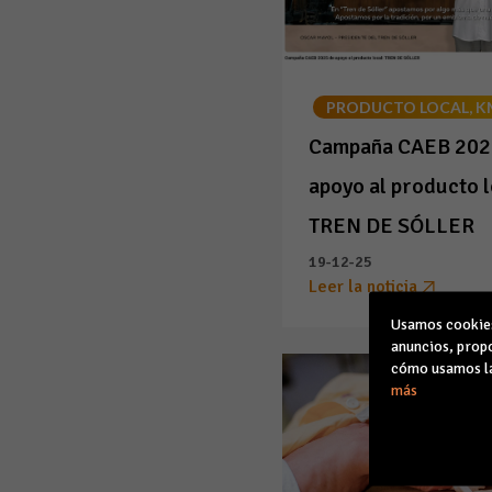
PRODUCTO LOCAL, K
Campaña CAEB 202
apoyo al producto l
TREN DE SÓLLER
19-12-25
Leer la noticia
Usamos cookies 
anuncios, propo
cómo usamos la
más