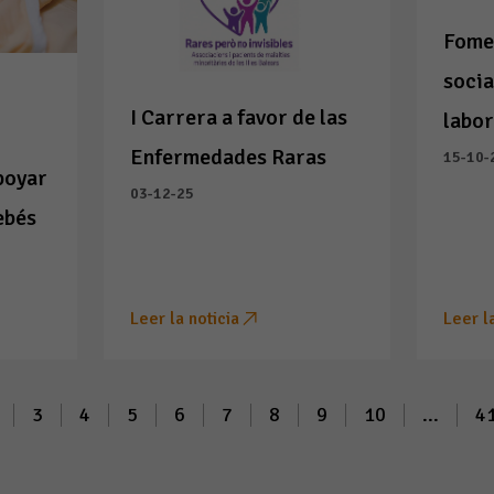
Fome
socia
I Carrera a favor de las
labor
Enfermedades Raras
15-10-
poyar
03-12-25
ebés
Leer la noticia
Leer l
3
4
5
6
7
8
9
10
...
4