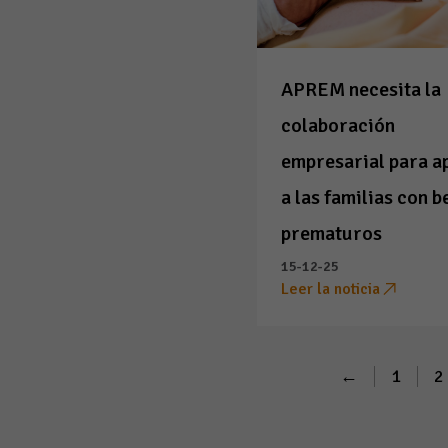
APREM necesita la
colaboración
empresarial para a
a las familias con b
prematuros
15-12-25
Leer la noticia
←
1
2