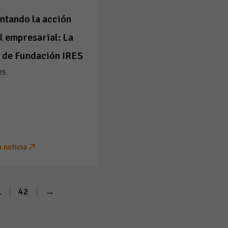
ntando la acción
l empresarial: La
 de Fundación IRES
25
a noticia
1
42
→