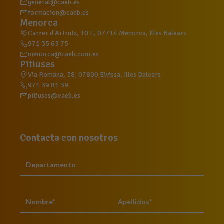
general@caeb.es
formacion@caeb.es
Menorca
Carrer d'Artrutx, 10 E, 07714 Menorca, Illes Balears
971 35 63 75
menorca@caeb.com.es
Pitiuses
Via Romana, 38, 07800 Eivissa, Illes Balears
971 39 81 39
pitiuses@caeb.es
Contacta con nosotros