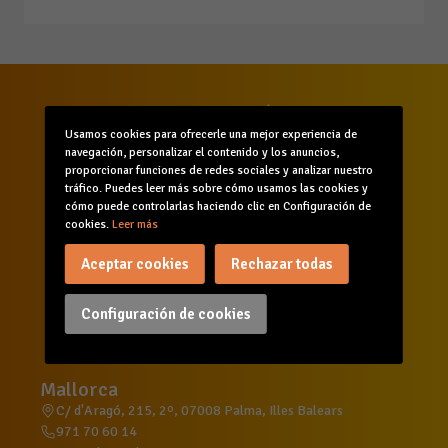
Usamos cookies para ofrecerle una mejor experiencia de
navegación, personalizar el contenido y los anuncios,
proporcionar funciones de redes sociales y analizar nuestro
tráfico. Puedes leer más sobre cómo usamos las cookies y
cómo puede controlarlas haciendo clic en Configuración de
cookies.
Leer más
Inicio
Quiénes somos
Comunicación
Aceptar cookies
Rechazar todas
Servicios
Formación
Agenda
Canal de denuncias
Configuración de cookies
Mallorca
C/ d'Aragó, 215, 2º, 07008 Palma, Illes Balears
971 70 60 14