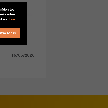
nido y los
r más sobre
okies.
Leer
azar todas
16/06/2026