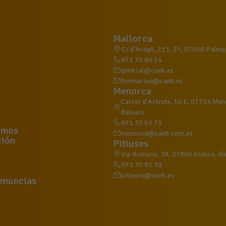
Mallorca
C/ d'Aragó, 215, 2º, 07008 Palma, 
971 70 60 14
general@caeb.es
formacion@caeb.es
Menorca
Carrer d'Artrutx, 10 E, 07714 Meno
Balears
971 35 63 75
omos
menorca@caeb.com.es
ión
Pitiuses
Via Romana, 38, 07800 Eivissa, Ill
971 39 81 39
pitiuses@caeb.es
enuncias