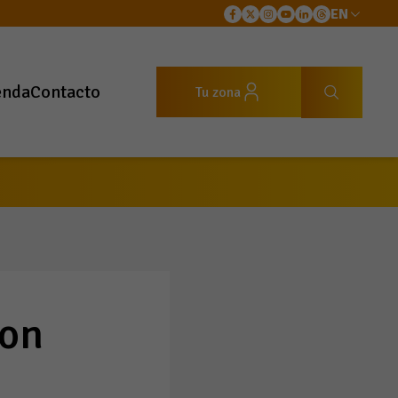
EN
enda
Contacto
Tu zona
 Teresa Viejo.
Con