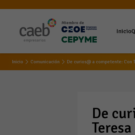
Miembro de
Inicio
Q
De curios@ a 
Inicio
Comunicación
De curios@ a competente: Con T
De cur
Teresa 