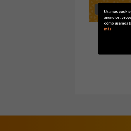
Usamos cookies 
anuncios, propo
cómo usamos la
más