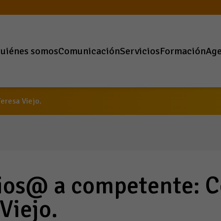
uiénes somos
Comunicación
Servicios
Formación
Ag
competente: Con
eresa Viejo.
ios@ a competente: 
Viejo.