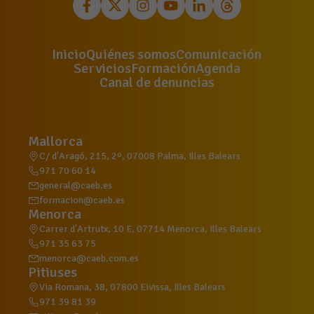
Inicio
Quiénes somos
Comunicación
Servicios
Formación
Agenda
Canal de denuncias
Mallorca
C/ d'Aragó, 215, 2º, 07008 Palma, Illes Balears
971 70 60 14
general@caeb.es
formacion@caeb.es
Menorca
Carrer d'Artrutx, 10 E, 07714 Menorca, Illes Balears
971 35 63 75
menorca@caeb.com.es
Pitiuses
Via Romana, 38, 07800 Eivissa, Illes Balears
971 39 81 39