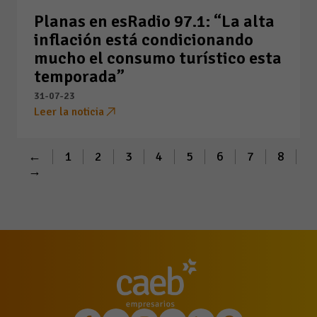
Planas en esRadio 97.1: “La alta
inflación está condicionando
mucho el consumo turístico esta
temporada”
31-07-23
Leer la noticia
←
1
2
3
4
5
6
7
8
→