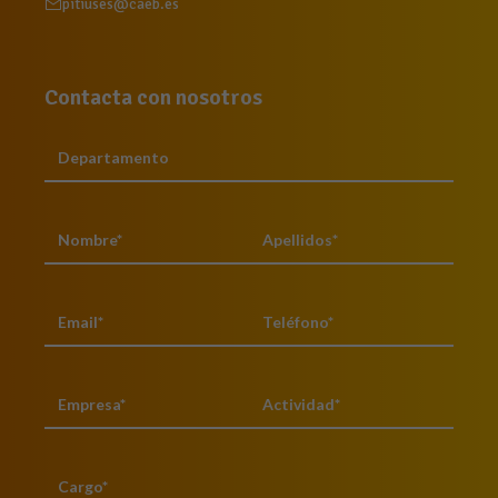
pitiuses@caeb.es
Contacta con nosotros