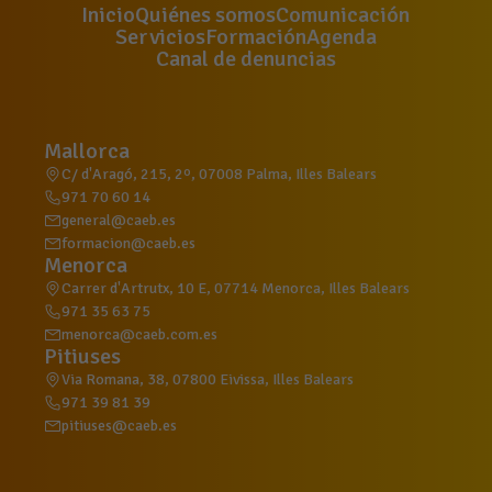
Inicio
Quiénes somos
Comunicación
Servicios
Formación
Agenda
Canal de denuncias
Mallorca
C/ d'Aragó, 215, 2º, 07008 Palma, Illes Balears
971 70 60 14
general@caeb.es
formacion@caeb.es
Menorca
Carrer d'Artrutx, 10 E, 07714 Menorca, Illes Balears
971 35 63 75
menorca@caeb.com.es
Pitiuses
Via Romana, 38, 07800 Eivissa, Illes Balears
971 39 81 39
pitiuses@caeb.es