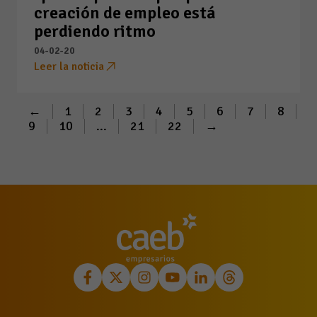
creación de empleo está
perdiendo ritmo
04-02-20
Leer la noticia
←
1
2
3
4
5
6
7
8
9
10
...
21
22
→