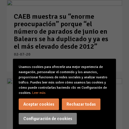
CAEB muestra su “enorme
preocupación” porque “el
número de parados de junio en
Balears se ha duplicado y ya es
el más elevado desde 2012”
02-07-20
Leer la noticia
Usamos cookies para ofrecerle una mejor experiencia de
navegación, personalizar el contenido y los anuncios,
proporcionar funciones de redes sociales y analizar nuestro
tráfico. Puedes leer más sobre cómo usamos las cookies y
cómo puede controlarlas haciendo clic en Configuración de
CAEB urge “suspender el pago de
cookies.
Leer más
tributos como el IVA, IRPF o las
Aceptar cookies
Rechazar todas
cotizaciones a la Seguridad
Social, para evitar el desastre
Configuración de cookies
económico tras la prórroga del