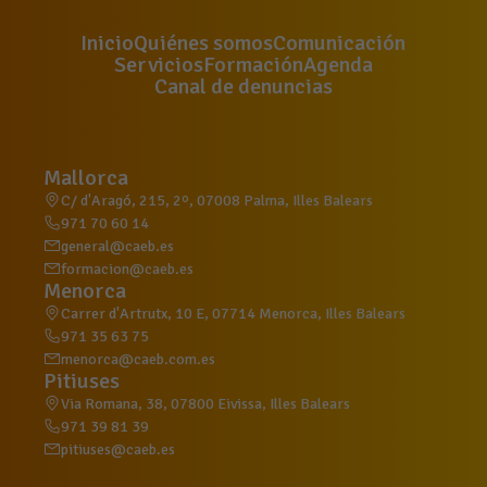
Inicio
Quiénes somos
Comunicación
Servicios
Formación
Agenda
Canal de denuncias
Mallorca
C/ d'Aragó, 215, 2º, 07008 Palma, Illes Balears
971 70 60 14
general@caeb.es
formacion@caeb.es
Menorca
Carrer d'Artrutx, 10 E, 07714 Menorca, Illes Balears
971 35 63 75
menorca@caeb.com.es
Pitiuses
Via Romana, 38, 07800 Eivissa, Illes Balears
971 39 81 39
pitiuses@caeb.es