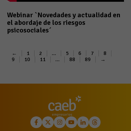
Webinar `Novedades y actualidad en
el abordaje de los riesgos
psicosociales´
←
1
2
...
5
6
7
8
9
10
11
...
88
89
→