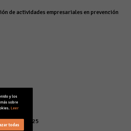
ción de actividades empresariales en prevención
nido y los
r más sobre
okies.
Leer
GALA CAEB 2025
azar todas