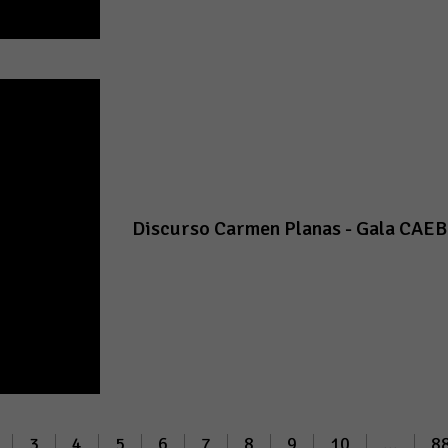
Discurso Carmen Planas - Gala CAE
3
4
5
6
7
8
9
10
...
8