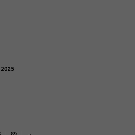
B 2025
8
89
→