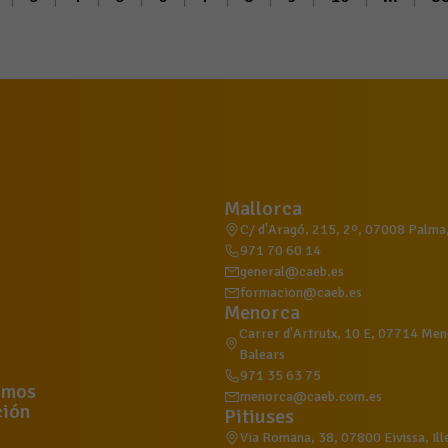
Mallorca
C/ d'Aragó, 215, 2º, 07008 Palma, 
971 70 60 14
general@caeb.es
formacion@caeb.es
Menorca
Carrer d'Artrutx, 10 E, 07714 Meno
Balears
971 35 63 75
omos
menorca@caeb.com.es
ión
Pitiuses
Via Romana, 38, 07800 Eivissa, Ill