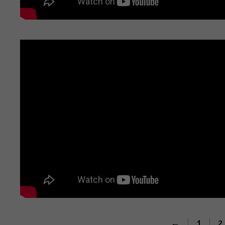
←
1
2