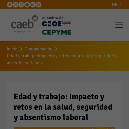
DE
Edad y trabajo: Impacto y
Miembro de
retos en la salud,
seguridad y absentismo
Inicio
Comunicación
Edad y trabajo: Impacto y retos en la salud, seguridad y
laboral
absentismo laboral
Edad y trabajo: Impacto y
retos en la salud, seguridad
y absentismo laboral