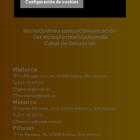
Configuración de cookies
Inicio
Quiénes somos
Comunicación
Servicios
Formación
Agenda
Canal de denuncias
Mallorca
C/ d'Aragó, 215, 2º, 07008 Palma, Illes Balears
971 70 60 14
general@caeb.es
formacion@caeb.es
Menorca
Carrer d'Artrutx, 10 E, 07714 Menorca, Illes Balears
971 35 63 75
menorca@caeb.com.es
Pitiuses
Via Romana, 38, 07800 Eivissa, Illes Balears