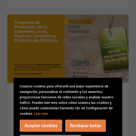
Usamos cookies para ofrecerle una mejor experiencia de
navegación, personalizar el contenido y los anuncios,
CAEB crea la Red KM0 y
proporcionar funciones de redes sociales y analizar nuestro
Proximidad para reforzar la
tráfico. Puedes leer más sobre cómo usamos las cookies y
visibilidad y el posicionamiento
cómo puede controlarlas haciendo clic en Configuración de
cookies.
Leer más
del comercio y del producto
local de Mallorca.
Aceptar cookies
Rechazar todas
29-05-26