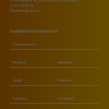
Via Romana, 38, 07800 Eivissa, Illes Balears
971 39 81 39
pitiuses@caeb.es
Contacta con nosotros