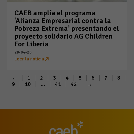
CAEB amplía el programa
‘Alianza Empresarial contra la
Pobreza Extrema’ presentando el
proyecto solidario AG Children
For Liberia
29-04-26
Leer la noticia
←
1
2
3
4
5
6
7
8
9
10
...
41
42
→