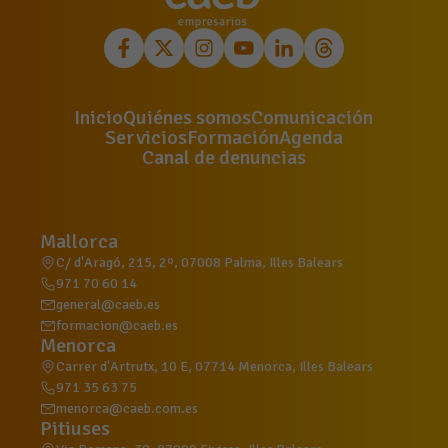
Inicio
Quiénes somos
Comunicación
Servicios
Formación
Agenda
Canal de denuncias
Mallorca
C/ d'Aragó, 215, 2º, 07008 Palma, Illes Balears
971 70 60 14
general@caeb.es
formacion@caeb.es
Menorca
Carrer d'Artrutx, 10 E, 07714 Menorca, Illes Balears
971 35 63 75
menorca@caeb.com.es
Pitiuses