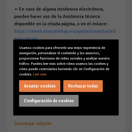
➢ En caso de alguna incidencia electrónica,
pueden hacer uso de la Asistencia técnica
disponible en la citada página, o en el enlace:
https://ssweb.seap.minhap.es/ayuda/consulta/reb
mercancias
Usamos cookies para ofrecerle una mejor experiencia de
navegación, personalizar el contenido y los anuncios,
proporcionar funciones de redes sociales y analizar nuestro
La información básica y orientativa sobre cómo
tráfico. Puedes leer más sobre cómo usamos las cookies y
cómo puede controlarlas haciendo clic en Configuración de
solicitar las ayudas se actualizará en breve en los
cookies.
Leer más
enlaces anteriores.
Aceptar cookies
Rechazar todas
Debido a la importancia de esta convocatoria,
rogamos den máxima difusión posible entre sus
Configuración de cookies
asociados.
Descargar adjunto