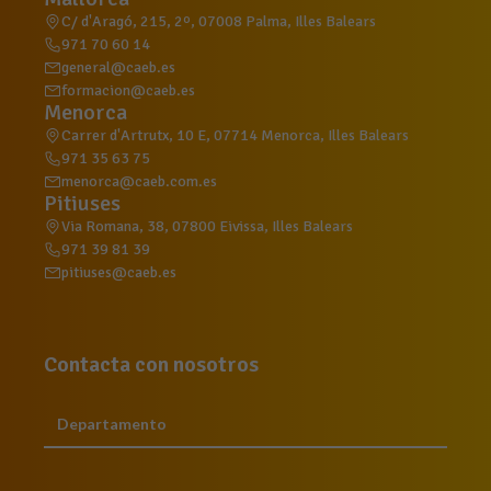
C/ d'Aragó, 215, 2º, 07008 Palma, Illes Balears
971 70 60 14
general@caeb.es
formacion@caeb.es
Menorca
Carrer d'Artrutx, 10 E, 07714 Menorca, Illes Balears
971 35 63 75
menorca@caeb.com.es
Pitiuses
Via Romana, 38, 07800 Eivissa, Illes Balears
971 39 81 39
pitiuses@caeb.es
Contacta con nosotros