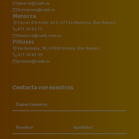
general@caeb.es
formacion@caeb.es
Menorca
Carrer d'Artrutx, 10 E, 07714 Menorca, Illes Balears
971 35 63 75
menorca@caeb.com.es
Pitiuses
Via Romana, 38, 07800 Eivissa, Illes Balears
971 39 81 39
pitiuses@caeb.es
Contacta con nosotros