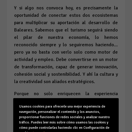
Y si algo nos convoca hoy, es precisamente la
oportunidad de conectar estos dos ecosistemas
para multiplicar su aportación al desarrollo de
Baleares. Sabemos que el turismo seguirá siendo
el pilar de nuestra economía, lo hemos
reconocido siempre y lo seguiremos haciendo…
pero ya no basta con verlo solo como motor de
actividad y empleo. Debe convertirse en un motor
de transformación, capaz de generar innovación,
cohesión social y sostenibilidad. Y ahí la cultura y
la creatividad son aliados estratégicos.
Porque no solo enriquecen la experiencia
turística, sino que sofistican nuestro entorno
Usamos cookies para ofrecerle una mejor experiencia de
regional, atraen y retienen talento y refuerzan
navegación, personalizar el contenido y los anuncios,
nuestra identidad colectiva. La Fundació IMPULSA
proporcionar funciones de redes sociales y analizar nuestro
tráfico. Puedes leer más sobre cómo usamos las cookies y
trabaja para que este cambio sea posible.
cómo puede controlarlas haciendo clic en Configuración de