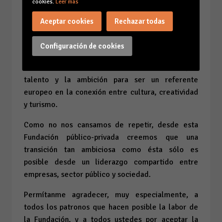
cookies.
Leer más
Como actor clave de esta transición que
afrontamos en Baleares, desde Impulsa
Aceptar cookies
Rechazar todas
aportamos inteligencia económica, articulamos
alianzas y acompañamos al tejido empresarial y a
Configuración de cookies
las instituciones en este camino. Y lo hacemos con
una convicción clara: Balears tiene los activos, el
talento y la ambición para ser un referente
europeo en la conexión entre cultura, creatividad
y turismo.
Como no nos cansamos de repetir, desde esta
Fundación público-privada creemos que una
transición tan ambiciosa como ésta sólo es
posible desde un liderazgo compartido entre
empresas, sector público y sociedad.
Permítanme agradecer, muy especialmente, a
todos los patronos que hacen posible la labor de
la Fundación, y a todos ustedes por aceptar la