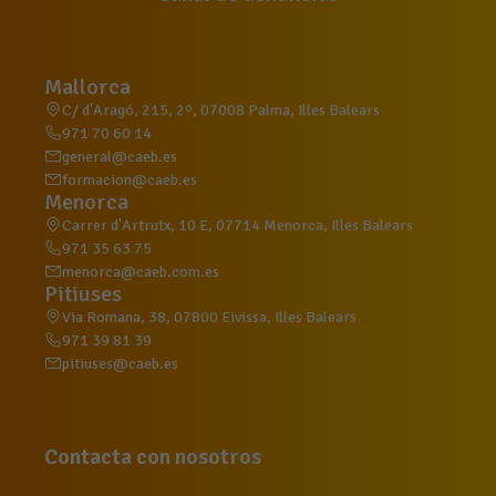
Mallorca
C/ d'Aragó, 215, 2º, 07008 Palma, Illes Balears
971 70 60 14
general@caeb.es
formacion@caeb.es
Menorca
Carrer d'Artrutx, 10 E, 07714 Menorca, Illes Balears
971 35 63 75
menorca@caeb.com.es
Pitiuses
Via Romana, 38, 07800 Eivissa, Illes Balears
971 39 81 39
pitiuses@caeb.es
Contacta con nosotros