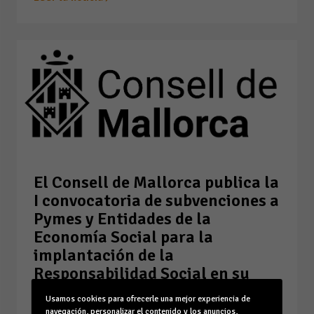
El Consell de Mallorca publica la
I convocatoria de subvenciones a
Pymes y Entidades de la
Economía Social para la
implantación de la
Responsabilidad Social en su
gestión en el año 2026.
Usamos cookies para ofrecerle una mejor experiencia de
23-03-26
navegación, personalizar el contenido y los anuncios,