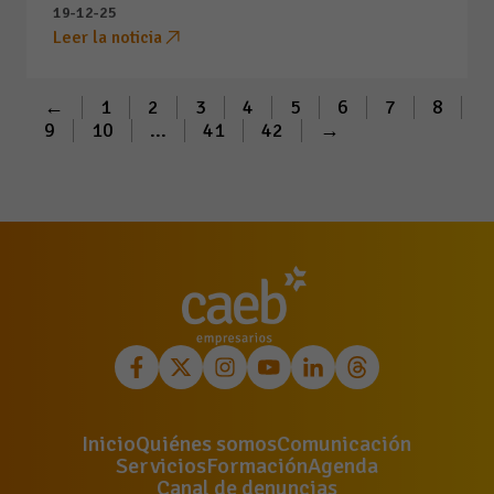
19-12-25
Leer la noticia
←
1
2
3
4
5
6
7
8
9
10
...
41
42
→
Inicio
Quiénes somos
Comunicación
Servicios
Formación
Agenda
Canal de denuncias