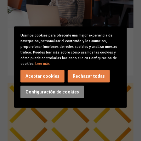
Usamos cookies para ofrecerle una mejor experiencia de
Qué es un seguro de salud
navegación, personalizar el contenido y los anuncios,
colectivo para empresas
proporcionar funciones de redes sociales y analizar nuestro
tráfico. Puedes leer más sobre cómo usamos las cookies y
17-09-24
cómo puede controlarlas haciendo clic en Configuración de
Leer la noticia
cookies.
Leer más
Aceptar cookies
Rechazar todas
Configuración de cookies