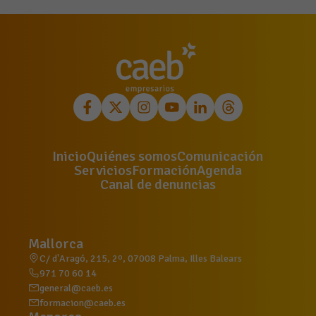
Inicio
Quiénes somos
Comunicación
Servicios
Formación
Agenda
Canal de denuncias
Mallorca
C/ d'Aragó, 215, 2º, 07008 Palma, Illes Balears
971 70 60 14
general@caeb.es
formacion@caeb.es