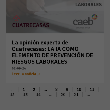
La opinión experta de
Cuatrecasas: LA IA COMO
ELEMENTO DE PREVENCIÓN DE
RIESGOS LABORALES
02-09-24
Leer la noticia
←
1
2
...
8
9
10
11
12
13
14
...
20
21
→