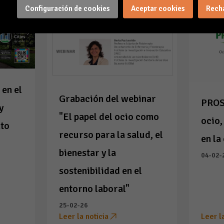
Configuración de cookies
Aceptar cookies
Rech
 en el
Grabación del webinar
PROS
y
"El papel del ocio como
ocio,
nto
recurso para la salud, el
en la
l
bienestar y la
04-02-
sostenibilidad en el
entorno laboral"
25-02-26
Leer la noticia
Leer l