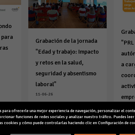
Fondo
Grab
 para
Grabación de la jornada
"PRL
ras
"Edad y trabajo: Impacto
autó
y retos en la salud,
a car
seguridad y absentismo
coor
laboral"
activ
11-06-26
empr
28-05-
para ofrecerle una mejor experiencia de navegación, personalizar el conte
Leer la noticia
Leer l
rcionar funciones de redes sociales y analizar nuestro tráfico. Puedes lee
s cookies y cómo puede controlarlas haciendo clic en Configuración de co