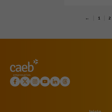
←
1
2
Inicio