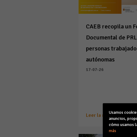
CAEB recopila un 
Documental de PRL
personas trabajado
autónomas
17-07-26
Usamos cookies 
Leer la noticia
anuncios, propo
cómo usamos la
más