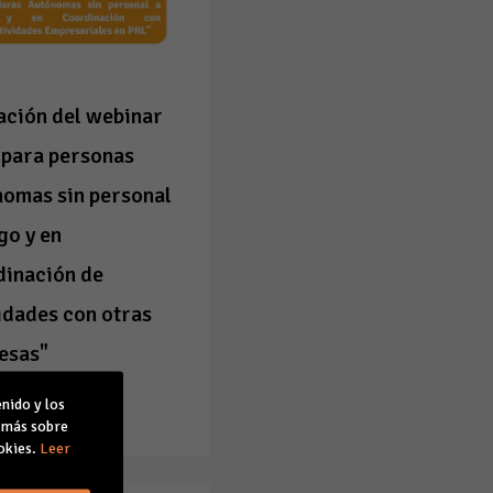
ación del webinar
 para personas
nomas sin personal
go y en
dinación de
idades con otras
esas"
26
nido y los
a noticia
r más sobre
okies.
Leer