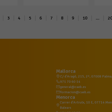
3
4
5
6
7
8
9
10
...
2
Mallorca
C/ d'Aragó, 215, 2º, 07008 Palma, 
971 70 60 14
general@caeb.es
formacion@caeb.es
Menorca
Carrer d'Artrutx, 10 E, 07714 Meno
Balears