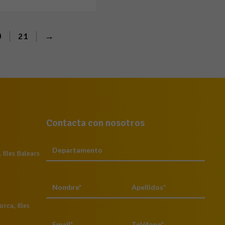
0
21
→
Contacta con nosotros
Illes Balears
rca, Illes