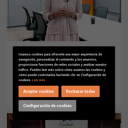
La economía de Balears creció
Usamos cookies para ofrecerle una mejor experiencia de
un 6,4% durante el primer
navegación, personalizar el contenido y los anuncios,
trimestre de 2023 abriendo un
proporcionar funciones de redes sociales y analizar nuestro
tráfico. Puedes leer más sobre cómo usamos las cookies y
paréntesis en la fase de
cómo puede controlarlas haciendo clic en Configuración de
desaceleración
cookies.
Leer más
22-06-23
Aceptar cookies
Rechazar todas
Leer la noticia
Configuración de cookies