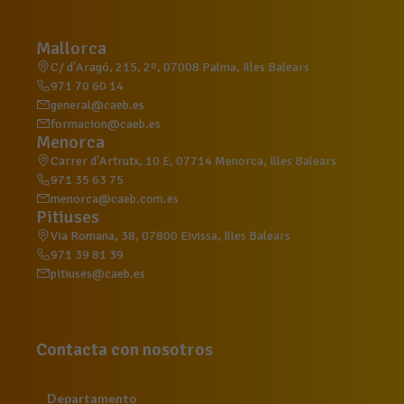
Mallorca
C/ d'Aragó, 215, 2º, 07008 Palma, Illes Balears
971 70 60 14
general@caeb.es
formacion@caeb.es
Menorca
Carrer d'Artrutx, 10 E, 07714 Menorca, Illes Balears
971 35 63 75
menorca@caeb.com.es
Pitiuses
Via Romana, 38, 07800 Eivissa, Illes Balears
971 39 81 39
pitiuses@caeb.es
Contacta con nosotros