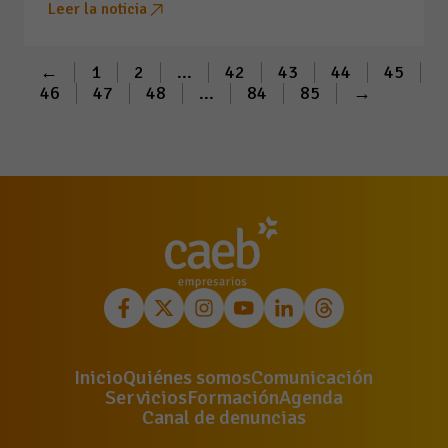
Leer la noticia
←
1
2
...
42
43
44
45
46
47
48
...
84
85
→
Inicio
Quiénes somos
Comunicación
Servicios
Formación
Agenda
Canal de denuncias