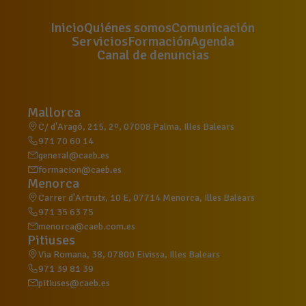
Inicio
Quiénes somos
Comunicación
Servicios
Formación
Agenda
Canal de denuncias
Mallorca
C/ d'Aragó, 215, 2º, 07008 Palma, Illes Balears
971 70 60 14
general@caeb.es
formacion@caeb.es
Menorca
Carrer d'Artrutx, 10 E, 07714 Menorca, Illes Balears
971 35 63 75
menorca@caeb.com.es
Pitiuses
Via Romana, 38, 07800 Eivissa, Illes Balears
971 39 81 39
pitiuses@caeb.es