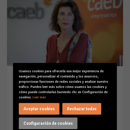
Usamos cookies para ofrecerle una mejor experiencia de
Baleares afronta una nueva
navegación, personalizar el contenido y los anuncios,
proporcionar funciones de redes sociales y analizar nuestro
temporada alta liderando la
tráfico. Puedes leer más sobre cómo usamos las cookies y
reducción del paro en abril
cómo puede controlarlas haciendo clic en Configuración de
cookies.
Leer más
(-9%), el doble que la media
nacional (-4,4%)
Aceptar cookies
Rechazar todas
06-05-24
Leer la noticia
Configuración de cookies