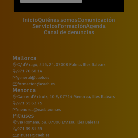
Inicio
Quiénes somos
Comunicación
Servicios
Formación
Agenda
Canal de denuncias
Mallorca
C/ d'Aragó, 215, 2º, 07008 Palma, Illes Balears
971 70 60 14
general@caeb.es
formacion@caeb.es
Menorca
Carrer d'Artrutx, 10 E, 07714 Menorca, Illes Balears
971 35 63 75
menorca@caeb.com.es
Pitiuses
Via Romana, 38, 07800 Eivissa, Illes Balears
971 39 81 39
pitiuses@caeb.es