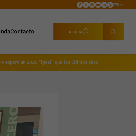
ES
enda
Contacto
Tu zona
ro espera un 2025 "igual" que los últimos años