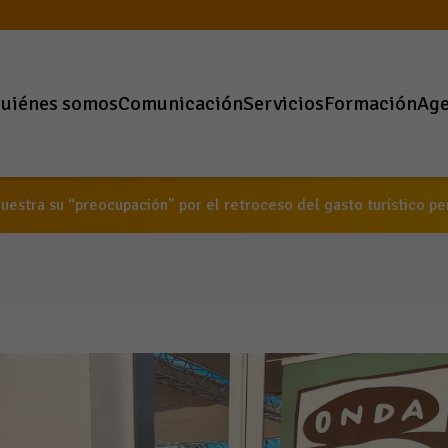
uiénes somos
Comunicación
Servicios
Formación
Ag
estra su “preocupación" por el retroceso del gasto turístico pe