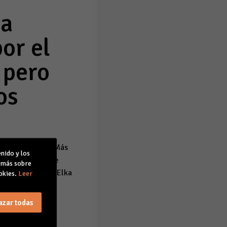
ca
or el
 pero
os
s del programa 'Más
nido y los
l Club Náutico de
r más sobre
 entrevista con Elka
okies.
Leer
que vienen
ea similar a las
azar todas