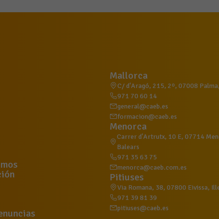
Mallorca
C/ d'Aragó, 215, 2º, 07008 Palma, 
971 70 60 14
general@caeb.es
formacion@caeb.es
Menorca
Carrer d'Artrutx, 10 E, 07714 Meno
Balears
971 35 63 75
omos
menorca@caeb.com.es
ión
Pitiuses
Via Romana, 38, 07800 Eivissa, Ill
971 39 81 39
pitiuses@caeb.es
enuncias