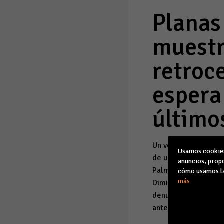
Planas
muestr
retroce
espera
último
Un verano más la pr
Usamos cookies 
de uno Mallorca' de
anuncios, propo
Palma con motivo de 
cómo usamos la
más
Dimitrova, Planas ha
denunciando diversas
anteriores porque "